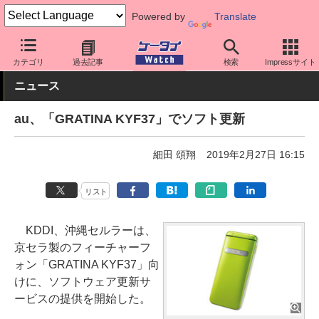
Powered by
Translate
ケータイ Watch
キャリア
au
ソフト更新
カテゴリ
過去記事
検索
Impressサイト
ニュース
au、「GRATINA KYF37」でソフト更新
細田 頌翔
2019年2月27日 16:15
リスト
KDDI、沖縄セルラーは、
京セラ製のフィーチャーフ
ォン「GRATINA KYF37」向
けに、ソフトウェア更新サ
ービスの提供を開始した。