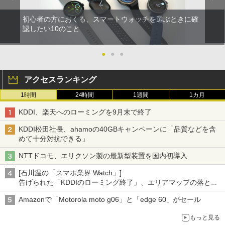
初心者の方におくる、スマートウォッチを選ぶときに確
認したい10のこと
●
●
●
アクセスランキング
1時間
24時間
1週間
1カ月
KDDI、楽天へのローミングを9月末で終了
KDDI松田社長、ahamoの40GBキャンペーンに「品質などを含
めて十分対抗できる」
NTTドコモ、エリクソン製の最新型装置を国内初導入
[石川温の「スマホ業界 Watch」]
告げられた「KDDIのローミング終了」、エリアマップの落とし
穴と楽天モバイルの課題
Amazonで「Motorola moto g06」と「edge 60」がセール
もっと見る