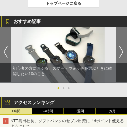
トップページに戻る
おすすめ記事
初心者の方におくる、スマートウォッチを選ぶときに確
認したい10のこと
●
●
●
アクセスランキング
1時間
24時間
1週間
1カ月
NTT島田社長、ソフトバンクのセブン出資に「dポイント使える
ようにして」