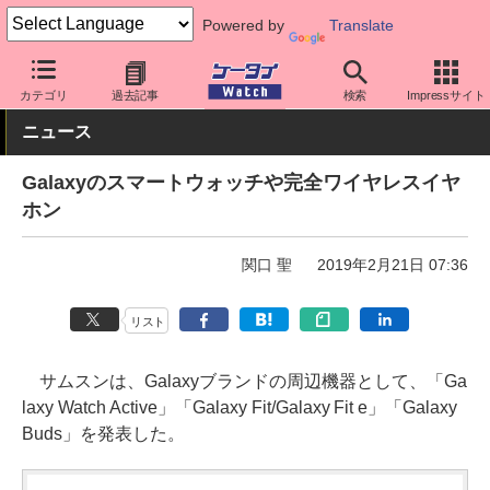
Powered by
Translate
ケータイ Watch
周辺機器/アクセサリー
ウェアラブル
スマート
カテゴリ
過去記事
検索
Impressサイト
ニュース
Galaxyのスマートウォッチや完全ワイヤレスイヤ
ホン
関口 聖
2019年2月21日 07:36
リスト
サムスンは、Galaxyブランドの周辺機器として、「Ga
laxy Watch Active」「Galaxy Fit/Galaxy Fit e」「Galaxy
Buds」を発表した。