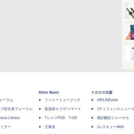
Rittor Music
イカロス出版
dフォーラム
リットーミュージック
AIRLINEweb
ップ担当者フォーラム
楽器探そう!デジマート
Jディフェンスニュー
ness Library
TシャツPOD T-OD
通訳翻訳ジャーナル
セミナー
立東舎
JレスキューWeb