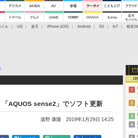
バイル
UQ
楽天
iPhone (iOS)
Android
5G
IoT
格安SI
アクセサリー
業界動向
法人向け
最新技術/その他
新
1
e」「AQUOS sense2」でソフト更新
湯野 康隆
2019年1月29日 14:25