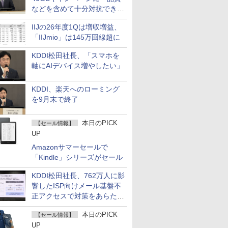
などを含めて十分対抗でき
る」
IIJの26年度1Qは増収増益、
「IIJmio」は145万回線超に
KDDI松田社長、「スマホを
軸にAIデバイス増やしたい」
KDDI、楽天へのローミング
を9月末で終了
本日のPICK
【セール情報】
UP
Amazonサマーセールで
「Kindle」シリーズがセール
KDDI松田社長、762万人に影
響したISP向けメール基盤不
正アクセスで対策をあらため
て説明
本日のPICK
【セール情報】
UP