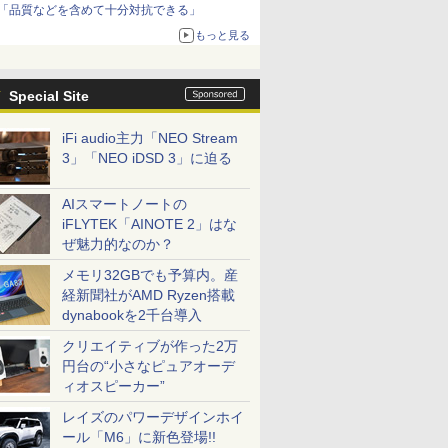
「品質などを含めて十分対抗できる」
もっと見る
Special Site
iFi audio主力「NEO Stream
3」「NEO iDSD 3」に迫る
AIスマートノートの
iFLYTEK「AINOTE 2」はな
ぜ魅力的なのか？
メモリ32GBでも予算内。産
経新聞社がAMD Ryzen搭載
dynabookを2千台導入
クリエイティブが作った2万
円台の“小さなピュアオーデ
ィオスピーカー”
レイズのパワーデザインホイ
ール「M6」に新色登場!!