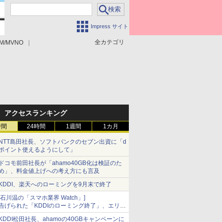
Impress サイト
全カテゴリ
M/MVNO
アクセスランキング
時間
24時間
1週間
1カ月
NTT島田社長、ソフトバンクのセブン出資に「d
ポイント使えるようにして」
ドコモ前田社長が「ahamo40GB化は検証のた
め」、料金値上げへの考え方にも言及
KDDI、楽天へのローミングを9月末で終了
[石川温の「スマホ業界 Watch」]
告げられた「KDDIのローミング終了」、エリア
マップの落とし穴と楽天モバイルの課題
KDDI松田社長、ahamoの40GBキャンペーンに