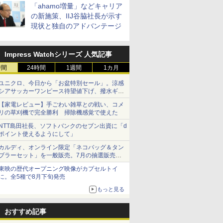
「ahamo増量」などキャリア
の新施策、IIJ谷脇社長が示す
現状と独自のアドバンテージ
Impress Watchシリーズ 人気記事
時間
24時間
1週間
1カ月
ユニクロ、今日から「お盆特別セール」。涼感
シアサッカーワンピース待望値下げ、撥水ギア
ショーツは1990円に
【家電レビュー】手ごわい雑草との戦い、コメ
リの草刈機で完全勝利 掃除機感覚で使えた
NTT島田社長、ソフトバンクのセブン出資に「d
ポイント使えるようにして」
カルディ、オンライン限定「ネコバッグ＆タン
ブラーセット」を一般販売。7月の抽選販売の
当選無効分
東映の歴代オープニング映像がカプセルトイ
に。全5種で8月下旬発売
もっと見る
おすすめ記事