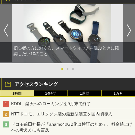
初心者の方におくる、スマートウォッチを選ぶときに確
認したい10のこと
●
●
●
アクセスランキング
1時間
24時間
1週間
1カ月
KDDI、楽天へのローミングを9月末で終了
NTTドコモ、エリクソン製の最新型装置を国内初導入
ドコモ前田社長が「ahamo40GB化は検証のため」、料金値上げ
への考え方にも言及