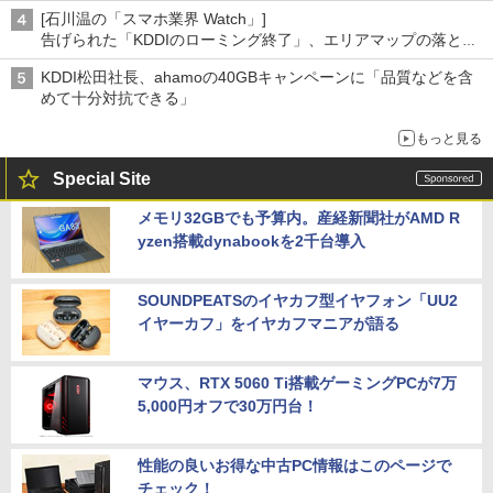
[石川温の「スマホ業界 Watch」]
告げられた「KDDIのローミング終了」、エリアマップの落とし
穴と楽天モバイルの課題
KDDI松田社長、ahamoの40GBキャンペーンに「品質などを含
めて十分対抗できる」
もっと見る
Special Site
メモリ32GBでも予算内。産経新聞社がAMD R
yzen搭載dynabookを2千台導入
SOUNDPEATSのイヤカフ型イヤフォン「UU2
イヤーカフ」をイヤカフマニアが語る
マウス、RTX 5060 Ti搭載ゲーミングPCが7万
5,000円オフで30万円台！
性能の良いお得な中古PC情報はこのページで
チェック！