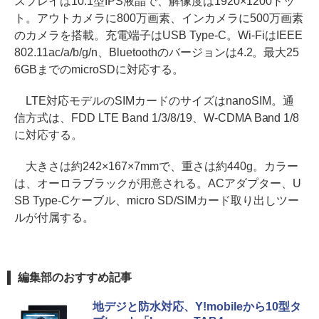
スプレイは10.1型IPS液晶で、解像度は1920×1200ドッ
ト。アウトカメラに800万画素、インカメラに500万画素
のカメラを搭載。充電端子はUSB Type-C。Wi-FiはIEEE
802.11ac/a/b/g/n、Bluetoothのバージョンは4.2。最大25
6GBまでのmicroSDに対応する。
LTE対応モデルのSIMカードのサイズはnanoSIM。通
信方式は、FDD LTE Band 1/3/8/19、W-CDMA Band 1/8
に対応する。
大きさは約242×167×7mmで、重さは約440g。カラー
は、オーロラブラックが用意される。ACアダプター、U
SB Type-Cケーブル、micro SD/SIMカード取り出しツー
ルが付属する。
編集部のおすすめ記事
地デジと防水対応、Y!mobileから10型タ