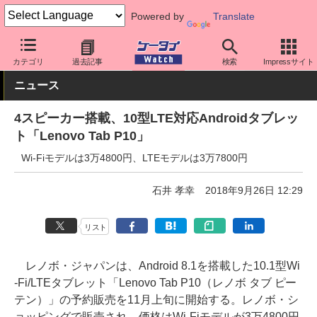
Powered by
Translate
ケータイ Watch
OS
Android
その他メーカー
カテゴリ
過去記事
検索
Impressサイト
ニュース
4スピーカー搭載、10型LTE対応Androidタブレッ
ト「Lenovo Tab P10」
Wi-Fiモデルは3万4800円、LTEモデルは3万7800円
石井 孝幸
2018年9月26日 12:29
リスト
レノボ・ジャパンは、Android 8.1を搭載した10.1型Wi
-Fi/LTEタブレット「Lenovo Tab P10（レノボ タブ ピー
テン）」の予約販売を11月上旬に開始する。レノボ・シ
ョッピングで販売され、価格はWi-Fiモデルが3万4800円