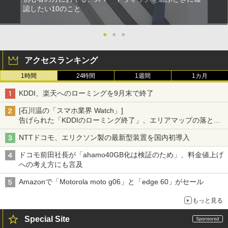
認したい10のこと
●
●
●
アクセスランキング
1時間
24時間
1週間
1カ月
KDDI、楽天へのローミングを9月末で終了
[石川温の「スマホ業界 Watch」]
告げられた「KDDIのローミング終了」、エリアマップの落とし
穴と楽天モバイルの課題
NTTドコモ、エリクソン製の最新型装置を国内初導入
ドコモ前田社長が「ahamo40GB化は検証のため」、料金値上げ
への考え方にも言及
Amazonで「Motorola moto g06」と「edge 60」がセール
もっと見る
Special Site