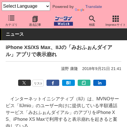
Powered by
Translate
ケータイ Watch
格安スマホ/格安SIM
格安SIM/MVNO
IIJ
カテゴリ
過去記事
検索
Impressサイト
ニュース
iPhone XS/XS Max、IIJの「みおふぉんダイア
ル」アプリで表示崩れ
湯野 康隆
2018年9月21日 21:41
リスト
インターネットイニシアティブ（IIJ）は、MVNOサー
ビス「IIJmio」のユーザー向けに提供している半額通話
サービス「みおふぉんダイアル」のアプリをiPhone X
S、iPhone XS Maxで利用すると表示崩れを起きると案
内している。