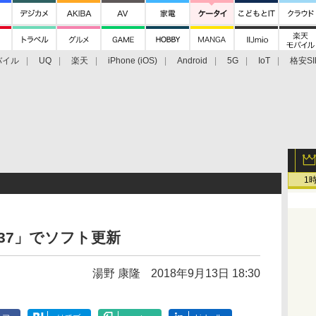
バイル
UQ
楽天
iPhone (iOS)
Android
5G
IoT
格安SI
アクセサリー
業界動向
法人向け
最新技術/その他
1
SOV37」でソフト更新
湯野 康隆
2018年9月13日 18:30