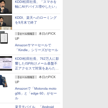
KDDI松田社長、「スマホを
軸にAIデバイス増やしたい」
KDDI、楽天へのローミング
を9月末で終了
本日のPICK
【セール情報】
UP
Amazonサマーセールで
「Kindle」シリーズがセール
KDDI松田社長、762万人に影
響したISP向けメール基盤不
正アクセスで対策をあらため
て説明
本日のPICK
【セール情報】
UP
Amazonで「Motorola moto
g06」と「edge 60」がセー
ル
楽天モバイル、「Android