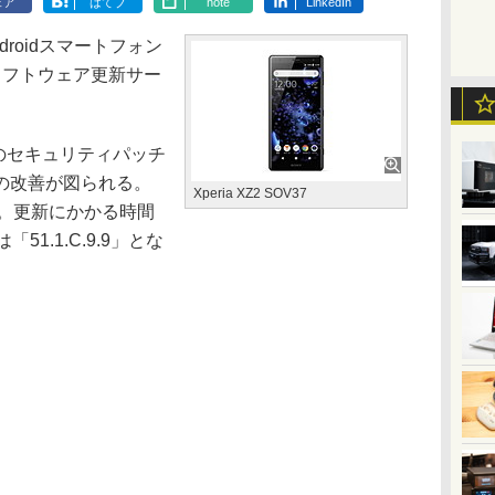
ェア
はてブ
note
LinkedIn
roidスマートフォン
向けにソフトウェア更新サー
のセキュリティパッチ
の改善が図られる。
Xperia XZ2 SOV37
B。更新にかかる時間
1.1.C.9.9」とな