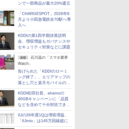
ンで一部商品が最大20%還元
「CHARGESPOT」2026年8
月より小田急電鉄全70駅へ導
入へ
KDDIの第1四半期決算説明
会、増収増益もガバナンスや
セキュリティ対策などに課題
石川温の「スマホ業界
連載
Watch」
告げられた「KDDIのローミ
ング終了」、エリアマップの
落とし穴と楽天モバイルの課
題
KDDI松田社長、ahamoの
40GBキャンペーンに「品質
などを含めて十分対抗でき
る」
IIJの26年度1Qは増収増益、
「IIJmio」は145万回線超に