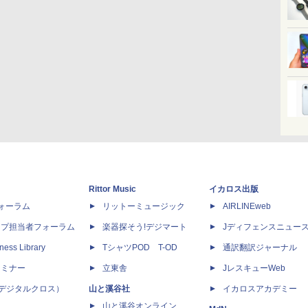
Rittor Music
イカロス出版
dフォーラム
リットーミュージック
AIRLINEweb
ップ担当者フォーラム
楽器探そう!デジマート
Jディフェンスニュー
ness Library
TシャツPOD T-OD
通訳翻訳ジャーナル
セミナー
立東舎
JレスキューWeb
 X（デジタルクロス）
山と溪谷社
イカロスアカデミー
山と溪谷オンライン