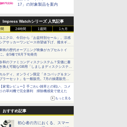
17」の対象製品を案内
Impress Watchシリーズ 人気記事
時間
24時間
1週間
1カ月
ユニクロ、今日から「お盆特別セール」。涼感
シアサッカーワンピース待望値下げ、撥水ギア
ショーツは1990円に
東映の歴代オープニング映像がカプセルトイ
に。全5種で8月下旬発売
令和のファミコンディスクシステム？安価に書
き換え可能なGB用「しましまディスクシステ
ム」
カルディ、オンライン限定「ネコバッグ＆タン
ブラーセット」を一般販売。7月の抽選販売の
当選無効分
【家電レビュー】手ごわい雑草との戦い、コメ
リの草刈機で完全勝利 掃除機感覚で使えた
もっと見る
おすすめ記事
初心者の方におくる、スマー