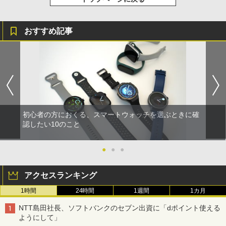
おすすめ記事
初心者の方におくる、スマートウォッチを選ぶときに確
認したい10のこと
●
●
●
アクセスランキング
1時間
24時間
1週間
1カ月
NTT島田社長、ソフトバンクのセブン出資に「dポイント使える
ようにして」