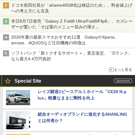
ドコモ前田社長が「ahamo40GB化は検証のため」、料金値上げ
への考え方にも言及
本日8月7日発売「Galaxy Z Fold8 Ultra/Fold8/Flip8」、カズレー
ザーが驚いた「そば屋のメニュー並みの薄さ」
2026年夏の最新スマホおすすめ11選 GalaxyやXperia、
arrows、AQUOSなど注目機種の特徴は
ソフトバンク「新トクするサポート＋」査定改定、「Dランク」
なら最大4.4万円負担
もっと見る
Special Site
レイズ鍛造1ピースアルミホイール「CE28 N-p
lus」軽量なままに剛性を向上
総合オーディオブランドに進化するSHANLING
とは何者か？