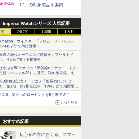
17」の対象製品を案内
Impress Watchシリーズ 人気記事
時間
24時間
1週間
1カ月
Amazon、ウイスキー「フロム・ザ・バレル」
が“4402円”で再び登場！
東映の歴代オープニング映像がカプセルトイ
に。全5種で8月下旬発売
はやぶさ50％オフの「新幹線eチケット（トク
だ値スペシャル28）」発売。秋冬乗車分、えき
ねっと限定
第3期放送記念！ アニメ「薬屋のひとりご
と」第1期・第2期全話を「TVer」にて期間限定
で順次無料配信開始
KDDI、楽天へのローミングを9月末で終了
もっと見る
おすすめ記事
初心者の方におくる、スマー