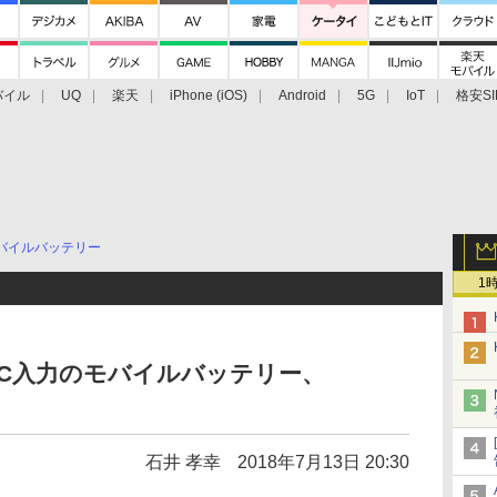
バイル
UQ
楽天
iPhone (iOS)
Android
5G
IoT
格安SI
アクセサリー
業界動向
法人向け
最新技術/その他
バイルバッテリー
1
e-C入力のモバイルバッテリー、
石井 孝幸
2018年7月13日 20:30