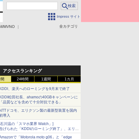
Impress サイト
全カテゴリ
M/MVNO
アクセスランキング
時間
24時間
1週間
1カ月
KDDI、楽天へのローミングを9月末で終了
KDDI松田社長、ahamoの40GBキャンペーンに
「品質などを含めて十分対抗できる」
NTTドコモ、エリクソン製の最新型装置を国内
初導入
[石川温の「スマホ業界 Watch」]
告げられた「KDDIのローミング終了」、エリア
マップの落とし穴と楽天モバイルの課題
Amazonで「Motorola moto g06」と「edge