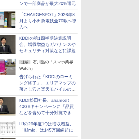
ンで一部商品が最大20%還元
「CHARGESPOT」2026年8
月より小田急電鉄全70駅へ導
入へ
KDDIの第1四半期決算説明
会、増収増益もガバナンスや
セキュリティ対策などに課題
石川温の「スマホ業界
連載
Watch」
告げられた「KDDIのローミ
ング終了」、エリアマップの
落とし穴と楽天モバイルの課
題
KDDI松田社長、ahamoの
40GBキャンペーンに「品質
などを含めて十分対抗でき
る」
IIJの26年度1Qは増収増益、
「IIJmio」は145万回線超に