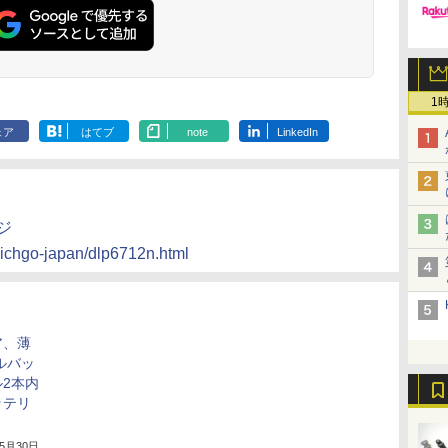
1
ェア
はてブ
note
LinkedIn
ジ
/richgo-japan/dlp6712n.html
ア、薄
ルバッ
2本内
ッテリ
年5月30日