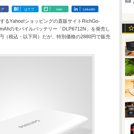
ェア
はてブ
note
LinkedIn
営するYahoo!ショッピングの直販サイトRichGo-
万mAhのモバイルバッテリー「DLP6712N」を発売し
0円（税込・以下同）だが、特別価格の2880円で販売
。