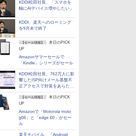
KDDI松田社長、「スマホを
軸にAIデバイス増やしたい」
KDDI、楽天へのローミング
を9月末で終了
本日のPICK
【セール情報】
UP
Amazonサマーセールで
「Kindle」シリーズがセール
KDDI松田社長、762万人に影
響したISP向けメール基盤不
正アクセスで対策をあらため
て説明
本日のPICK
【セール情報】
UP
Amazonで「Motorola moto
g06」と「edge 60」がセー
ル
楽天モバイル、「Android