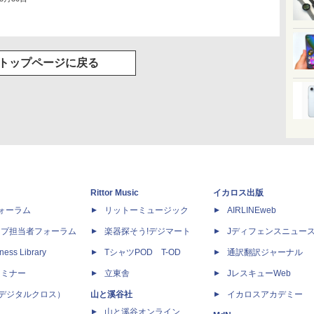
トップページに戻る
Rittor Music
イカロス出版
dフォーラム
リットーミュージック
AIRLINEweb
ップ担当者フォーラム
楽器探そう!デジマート
Jディフェンスニュー
ness Library
TシャツPOD T-OD
通訳翻訳ジャーナル
セミナー
立東舎
JレスキューWeb
 X（デジタルクロス）
山と溪谷社
イカロスアカデミー
山と溪谷オンライン