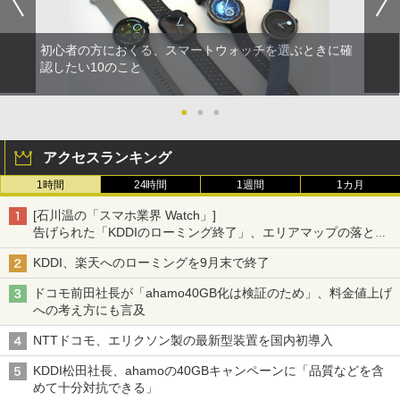
初心者の方におくる、スマートウォッチを選ぶときに確
認したい10のこと
●
●
●
アクセスランキング
1時間
24時間
1週間
1カ月
[石川温の「スマホ業界 Watch」]
告げられた「KDDIのローミング終了」、エリアマップの落とし
穴と楽天モバイルの課題
KDDI、楽天へのローミングを9月末で終了
ドコモ前田社長が「ahamo40GB化は検証のため」、料金値上げ
への考え方にも言及
NTTドコモ、エリクソン製の最新型装置を国内初導入
KDDI松田社長、ahamoの40GBキャンペーンに「品質などを含
めて十分対抗できる」