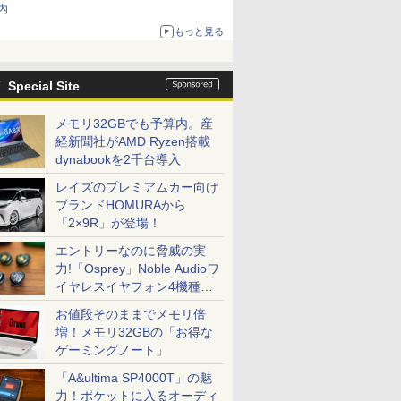
内
もっと見る
Special Site
メモリ32GBでも予算内。産
経新聞社がAMD Ryzen搭載
dynabookを2千台導入
レイズのプレミアムカー向け
ブランドHOMURAから
「2×9R」が登場！
エントリーなのに脅威の実
力!「Osprey」Noble Audioワ
イヤレスイヤフォン4機種を
一気に聴く
お値段そのままでメモリ倍
増！メモリ32GBの「お得な
ゲーミングノート」
「A&ultima SP4000T」の魅
力！ポケットに入るオーディ