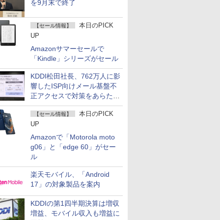
を9月末で終了
本日のPICK
【セール情報】
UP
Amazonサマーセールで
「Kindle」シリーズがセール
KDDI松田社長、762万人に影
響したISP向けメール基盤不
正アクセスで対策をあらため
て説明
本日のPICK
【セール情報】
UP
Amazonで「Motorola moto
g06」と「edge 60」がセー
ル
楽天モバイル、「Android
17」の対象製品を案内
KDDIの第1四半期決算は増収
増益、モバイル収入も増益に