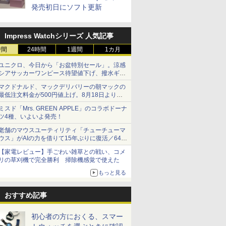
発売初日にソフト更新
Impress Watchシリーズ 人気記事
時間
24時間
1週間
1カ月
ユニクロ、今日から「お盆特別セール」。涼感
シアサッカーワンピース待望値下げ、撥水ギア
ショーツは1990円に
マクドナルド、マックデリバリーの朝マックの
最低注文料金が500円値上げ。8月18日より
1,500円から受付
ミスド「Mrs. GREEN APPLE」のコラボドーナ
ツ4種、いよいよ発売！
老舗のマウスユーティリティ「チューチューマ
ウス」がAIの力を借りて15年ぶりに復活／64bit
化、Windows 10/11、「Chrome」も走り回
【家電レビュー】手ごわい雑草との戦い、コメ
る。復活記念で2026年末まで500円
リの草刈機で完全勝利 掃除機感覚で使えた
もっと見る
おすすめ記事
初心者の方におくる、スマー