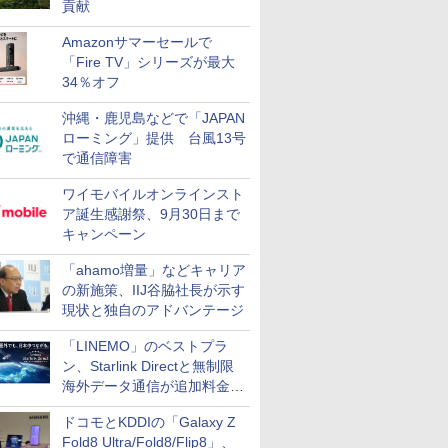
貢献
Amazonサマーセールで
「Fire TV」シリーズが最大
34％オフ
沖縄・鹿児島などで「JAPAN
ローミング」提供 台風13号
で通信障害
ワイモバイルオンラインスト
ア誕生感謝祭、9月30日まで
キャンペーン
「ahamo増量」などキャリア
の新施策、IIJ谷脇社長が示す
現状と独自のアドバンテージ
「LINEMO」のベストプラ
ン、Starlink Directと無制限
海外データ通信が追加料金な
しに
ドコモとKDDIの「Galaxy Z
Fold8 Ultra/Fold8/Flip8」、