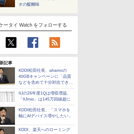
オの醍醐味
ケータイ Watch をフォローする
新記事
KDDI松田社長、ahamoの
40GBキャンペーンに「品質
などを含めて十分対抗でき
る」
IIJの26年度1Qは増収増益、
「IIJmio」は145万回線超に
KDDI松田社長、「スマホを
軸にAIデバイス増やしたい」
KDDI、楽天へのローミング