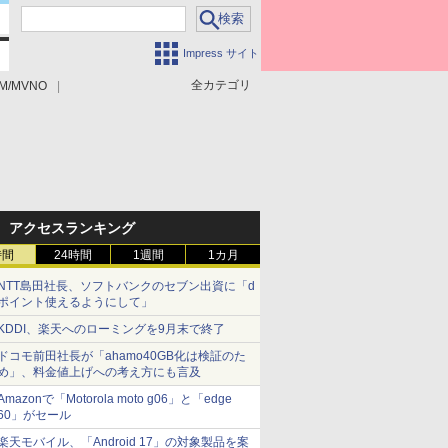
Impress サイト
全カテゴリ
M/MVNO
アクセスランキング
時間
24時間
1週間
1カ月
NTT島田社長、ソフトバンクのセブン出資に「d
ポイント使えるようにして」
KDDI、楽天へのローミングを9月末で終了
ドコモ前田社長が「ahamo40GB化は検証のた
め」、料金値上げへの考え方にも言及
Amazonで「Motorola moto g06」と「edge
60」がセール
楽天モバイル、「Android 17」の対象製品を案