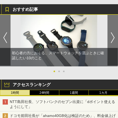
おすすめ記事
初心者の方におくる、スマートウォッチを選ぶときに確
認したい10のこと
●
●
●
アクセスランキング
1時間
24時間
1週間
1カ月
NTT島田社長、ソフトバンクのセブン出資に「dポイント使える
ようにして」
ドコモ前田社長が「ahamo40GB化は検証のため」、料金値上げ