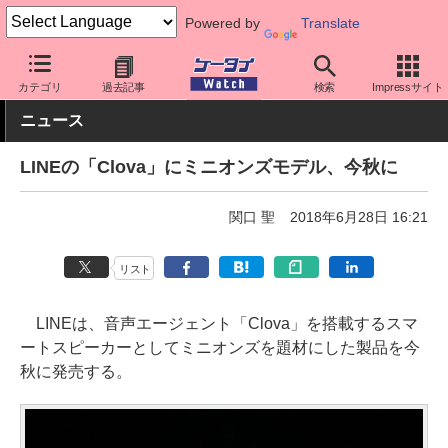
Powered by
Translate
ケータイ Watch
最新技術/その他
AI
カテゴリ
過去記事
検索
Impressサイト
ニュース
LINEの「Clova」にミニオンズモデル、今秋に
関口 聖
2018年6月28日 16:21
リスト
LINEは、音声エージェント「Clova」を搭載するスマ
ートスピーカーとしてミニオンズを題材にした製品を今
秋に発売する。