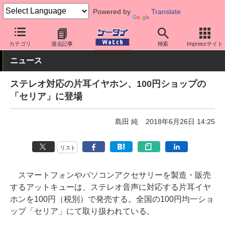
Powered by
Translate
ケータイ Watch
周辺機器/アクセサリー
オーディオ
カテゴリ
過去記事
検索
Impressサイト
ニュース
ステレオ対応の片耳イヤホン、100円ショップの
「セリア」に登場
島田 純
2018年6月26日 14:25
リスト
スマートフォンやパソコンアクセサリーを製造・販売
するアットキューは、ステレオ音声に対応する片耳イヤ
ホンを100円（税別）で発売する。全国の100円均一ショ
ップ「セリア」にて取り扱われている。