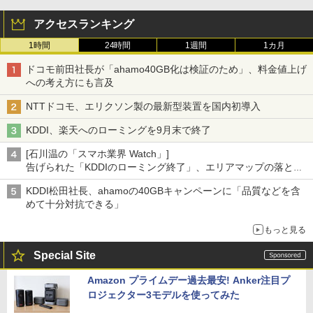
アクセスランキング
1時間
24時間
1週間
1カ月
ドコモ前田社長が「ahamo40GB化は検証のため」、料金値上げ
への考え方にも言及
NTTドコモ、エリクソン製の最新型装置を国内初導入
KDDI、楽天へのローミングを9月末で終了
[石川温の「スマホ業界 Watch」]
告げられた「KDDIのローミング終了」、エリアマップの落とし
穴と楽天モバイルの課題
KDDI松田社長、ahamoの40GBキャンペーンに「品質などを含
めて十分対抗できる」
もっと見る
Special Site
Amazon プライムデー過去最安! Anker注目プ
ロジェクター3モデルを使ってみた