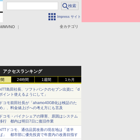
Impress サイト
全カテゴリ
M/MVNO
アクセスランキング
時間
24時間
1週間
1カ月
NTT島田社長、ソフトバンクのセブン出資に「d
ポイント使えるようにして」
ドコモ前田社長が「ahamo40GB化は検証のた
め」、料金値上げへの考え方にも言及
ドコモ・バイクシェアの障害、原因はシステム
移行 都内は明日7日に復旧作業
NTTドコモ、通信品質改善の現在地は「道半
ば」 都市部に優先投資で年度内の改善目指す