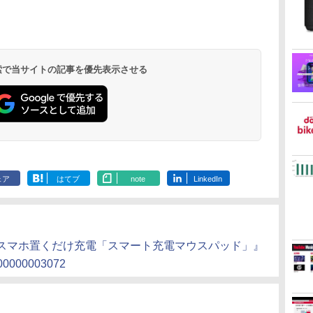
 検索で当サイトの記事を優先表示させる
ェア
はてブ
note
LinkedIn
『スマホ置くだけ充電「スマート充電マウスパッド」』
/000000003072