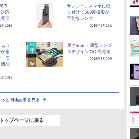
/8/8
サンコー、スマホに取
に対応
り付けて360度撮影が
充電器
可能なレンズ
年5月10日
2018年5月18日
さぁ自
厚さ8mm・薄型シンプ
ーが扇
ルデザインのQi充電器
棒、モ
2018年6月29日
ー機能
年5月10日
もっと関連記事を見る
トップページに戻る