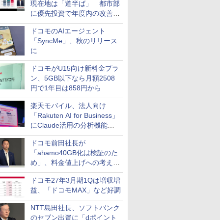
現在地は「道半ば」 都市部
に優先投資で年度内の改善目
指す
ドコモのAIエージェント
「SyncMe」、秋のリリース
に
ドコモがU15向け新料金プラ
ン、5GB以下なら月額2508
円で1年目は858円から
楽天モバイル、法人向け
「Rakuten AI for Business」
にClaude活用の分析機能な
どを追加
ドコモ前田社長が
「ahamo40GB化は検証のた
め」、料金値上げへの考え方
にも言及
ドコモ27年3月期1Qは増収増
益、「ドコモMAX」など好調
NTT島田社長、ソフトバンク
のセブン出資に「dポイント