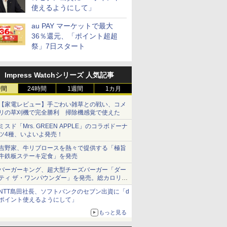
使えるようにして」
au PAY マーケットで最大
36％還元、「ポイント超超
祭」7日スタート
Impress Watchシリーズ 人気記事
時間
24時間
1週間
1カ月
【家電レビュー】手ごわい雑草との戦い、コメ
リの草刈機で完全勝利 掃除機感覚で使えた
ミスド「Mrs. GREEN APPLE」のコラボドーナ
ツ4種、いよいよ発売！
吉野家、牛リブロースを熱々で提供する「極旨
牛鉄板ステーキ定食」を発売
バーガーキング、超大型チーズバーガー「ダー
ティ ザ・ワンパウンダー」を発売。総カロリー
約1656kcal、総重量約527g！
NTT島田社長、ソフトバンクのセブン出資に「d
ポイント使えるようにして」
もっと見る