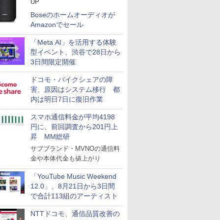
UP
Boseのホームオーディオが
Amazonでセール
「Meta AI」を活用する体験
型イベント、渋谷で28日から
3日間限定開催
ドコモ・バイクシェアの障
害、原因はシステム移行 都
内は明日7日に復旧作業
スマホ通信料金が平均4198
円に、前回調査から201円上
昇 MM総研
サブブランド・MVNOの通信料
金や本体代金も値上がり
「YouTube Music Weekend
12.0」、8月21日から3日間
で合計113組のアーティスト
NTTドコモ、通信品質改善の