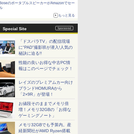
BoseのポータブルスピーカーがAmazonでセー
ル
もっと見る
Special Site
「ドスパラTV」の配信現場
に“PAD”撮影班が潜入!人気の
秘訣に迫る!!
性能の良いお得な中古PC情
報はこのページでチェック！
レイズのプレミアムカー向け
ブランドHOMURAから
「2×9R」が登場！
お値段そのままでメモリ倍
増！メモリ32GBの「お得な
ゲーミングノート」
メモリ32GBでも予算内。産
経新聞社がAMD Ryzen搭載