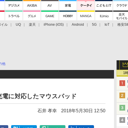
バイル
UQ
楽天
iPhone (iOS)
Android
5G
IoT
格安SI
アクセサリー
業界動向
法人向け
最新技術/その他
の他
1
充電に対応したマウスパッド
石井 孝幸
2018年5月30日 12:50