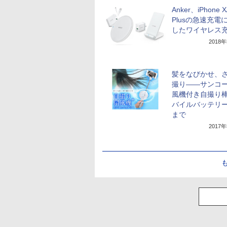
Anker、iPhone X
Plusの急速充電
したワイヤレス
2018
髪をなびかせ、
撮り――サンコ
風機付き自撮り
バイルバッテリ
まで
2017