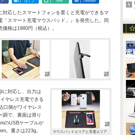
ェア
はてブ
note
LinkedIn
対応したスマートフォンを置くと充電ができるマ
電「スマート充電マウスパッド」』を発売した。同
価格は1980円（税込）。
iに対応し、出力は
ワイヤレス充電できる
差込口側がワイヤレス
ー調で、裏面は滑り
mのUSBケーブルが
mm。重さは223g。
マウスパッドエリアと充電エリア