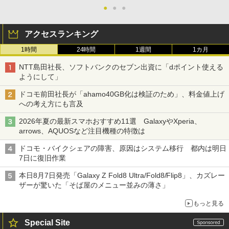
●
●
●
アクセスランキング
1時間
24時間
1週間
1カ月
NTT島田社長、ソフトバンクのセブン出資に「dポイント使える
ようにして」
ドコモ前田社長が「ahamo40GB化は検証のため」、料金値上げ
への考え方にも言及
2026年夏の最新スマホおすすめ11選 GalaxyやXperia、
arrows、AQUOSなど注目機種の特徴は
ドコモ・バイクシェアの障害、原因はシステム移行 都内は明日
7日に復旧作業
本日8月7日発売「Galaxy Z Fold8 Ultra/Fold8/Flip8」、カズレー
ザーが驚いた「そば屋のメニュー並みの薄さ」
もっと見る
Special Site