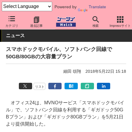
Powered by
Translate
ケータイ Watch
格安スマホ/格安SIM
格安SIM/MVNO
その他
カテゴリ
過去記事
検索
Impressサイト
ニュース
スマホドックモバイル、ソフトバンク回線で
50GB/80GBの大容量プラン
細田 頌翔
2018年5月22日 15:18
リスト
オフィス24は、MVNOサービス「スマホドックモバイ
ル」で、ソフトバンク回線を利用する「ギガドック50G
Bプラン」および「ギガドック80GBプラン」を5月21日
より提供開始した。