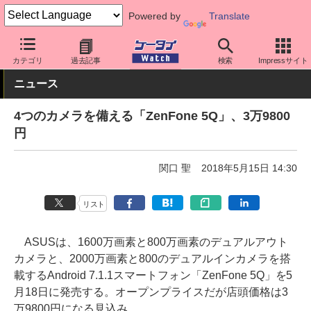
Powered by
Translate
ケータイ Watch
OS
Android
ASUS
カテゴリ
過去記事
検索
Impressサイト
ニュース
4つのカメラを備える「ZenFone 5Q」、3万9800
円
関口 聖
2018年5月15日 14:30
リスト
ASUSは、1600万画素と800万画素のデュアルアウト
カメラと、2000万画素と800のデュアルインカメラを搭
載するAndroid 7.1.1スマートフォン「ZenFone 5Q」を5
月18日に発売する。オープンプライスだが店頭価格は3
万9800円になる見込み。