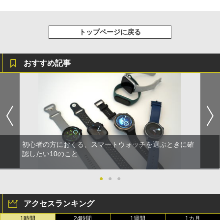
トップページに戻る
おすすめ記事
初心者の方におくる、スマートウォッチを選ぶときに確
認したい10のこと
●
●
●
アクセスランキング
1時間
24時間
1週間
1カ月