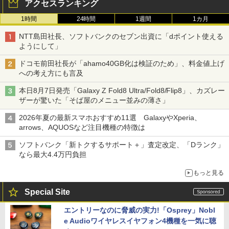
アクセスランキング
1時間
24時間
1週間
1カ月
NTT島田社長、ソフトバンクのセブン出資に「dポイント使える
ようにして」
ドコモ前田社長が「ahamo40GB化は検証のため」、料金値上げ
への考え方にも言及
本日8月7日発売「Galaxy Z Fold8 Ultra/Fold8/Flip8」、カズレー
ザーが驚いた「そば屋のメニュー並みの薄さ」
2026年夏の最新スマホおすすめ11選 GalaxyやXperia、
arrows、AQUOSなど注目機種の特徴は
ソフトバンク「新トクするサポート＋」査定改定、「Dランク」
なら最大4.4万円負担
もっと見る
Special Site
エントリーなのに脅威の実力!「Osprey」Nobl
e Audioワイヤレスイヤフォン4機種を一気に聴