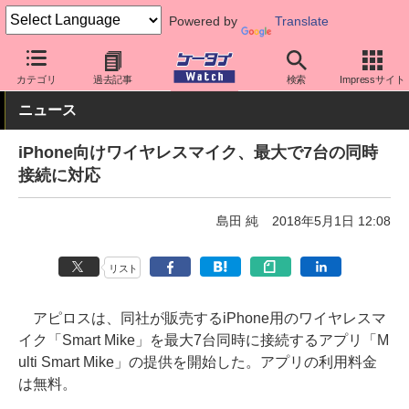
Powered by
Translate
ケータイ Watch
OS
iPhone (iOS)
アクセサリー
カテゴリ
過去記事
検索
Impressサイト
ニュース
iPhone向けワイヤレスマイク、最大で7台の同時
接続に対応
島田 純
2018年5月1日 12:08
リスト
アピロスは、同社が販売するiPhone用のワイヤレスマ
イク「Smart Mike」を最大7台同時に接続するアプリ「M
ulti Smart Mike」の提供を開始した。アプリの利用料金
は無料。