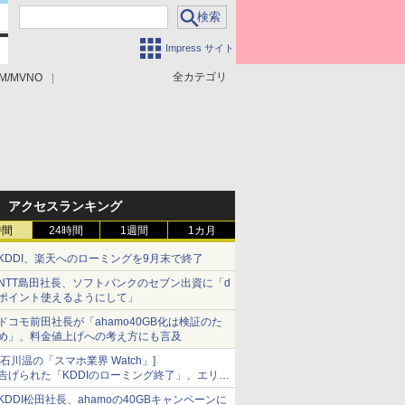
Impress サイト
全カテゴリ
M/MVNO
アクセスランキング
時間
24時間
1週間
1カ月
KDDI、楽天へのローミングを9月末で終了
NTT島田社長、ソフトバンクのセブン出資に「d
ポイント使えるようにして」
ドコモ前田社長が「ahamo40GB化は検証のた
め」、料金値上げへの考え方にも言及
[石川温の「スマホ業界 Watch」]
告げられた「KDDIのローミング終了」、エリア
マップの落とし穴と楽天モバイルの課題
KDDI松田社長、ahamoの40GBキャンペーンに