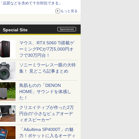
「品質などを含めて十分対抗できる」
もっと見る
Special Site
マウス、RTX 5060 Ti搭載ゲ
ーミングPCが7万5,000円オ
フで30万円台！
ソニーミラーレス一眼の大特
集！ 見どころ記事まとめ
鳥肌ものの「DENON
HOME」サウンドを体感し
た！
クリエイティブが作った2万
円台の“小さなピュアオーデ
ィオスピーカー”
「A&ultima SP4000T」の魅
力！ポケットに入るオーディ