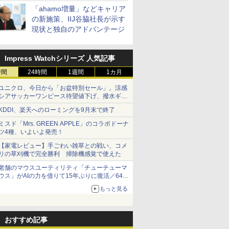
「ahamo増量」などキャリア
の新施策、IIJ谷脇社長が示す
現状と独自のアドバンテージ
Impress Watchシリーズ 人気記事
時間
24時間
1週間
1カ月
ユニクロ、今日から「お盆特別セール」。涼感
シアサッカーワンピース待望値下げ、撥水ギア
ショーツは1990円に
KDDI、楽天へのローミングを9月末で終了
ミスド「Mrs. GREEN APPLE」のコラボドーナ
ツ4種、いよいよ発売！
【家電レビュー】手ごわい雑草との戦い、コメ
リの草刈機で完全勝利 掃除機感覚で使えた
老舗のマウスユーティリティ「チューチューマ
ウス」がAIの力を借りて15年ぶりに復活／64bit
化、Windows 10/11、「Chrome」も走り回
もっと見る
る。復活記念で2026年末まで500円
おすすめ記事