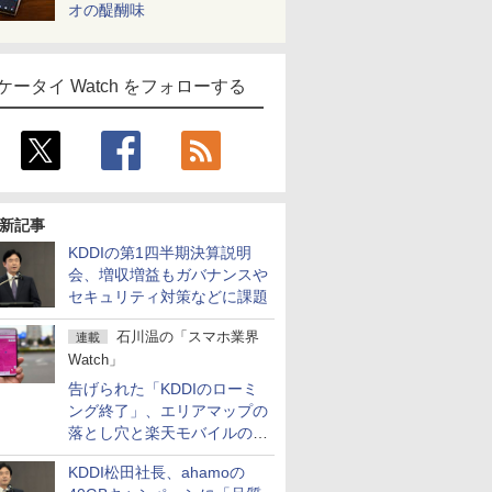
オの醍醐味
ケータイ Watch をフォローする
新記事
KDDIの第1四半期決算説明
会、増収増益もガバナンスや
セキュリティ対策などに課題
石川温の「スマホ業界
連載
Watch」
告げられた「KDDIのローミ
ング終了」、エリアマップの
落とし穴と楽天モバイルの課
題
KDDI松田社長、ahamoの