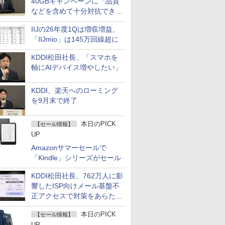
40GBキャンペーンに「品質
などを含めて十分対抗でき
る」
IIJの26年度1Qは増収増益、
「IIJmio」は145万回線超に
KDDI松田社長、「スマホを
軸にAIデバイス増やしたい」
KDDI、楽天へのローミング
を9月末で終了
本日のPICK
【セール情報】
UP
Amazonサマーセールで
「Kindle」シリーズがセール
KDDI松田社長、762万人に影
響したISP向けメール基盤不
正アクセスで対策をあらため
て説明
本日のPICK
【セール情報】
UP