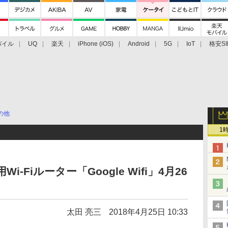
バイル
UQ
楽天
iPhone (iOS)
Android
5G
IoT
格安SI
アクセサリー
業界動向
法人向け
最新技術/その他
の他
1
i-Fiルーター「Google Wifi」4月26
太田 亮三
2018年4月25日 10:33