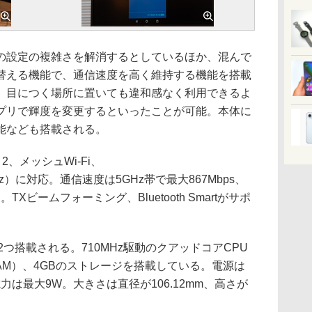
設定の複雑さを解消するとしているほか、混んで
替える機能で、通信速度を高く維持する機能を搭載
、目につく場所に置いても違和感なく利用できるよ
アプリで輝度を変更するといったことが可能。本体に
能なども搭載される。
 2、メッシュWi-Fi、
2.4/5GHz）に対応。通信速度は5GHz帯で最大867Mbps、
る。TXビームフォーミング、Bluetooth Smartがサポ
netが2つ搭載される。710MHz駆動のクアッドコアCPU
RAM）、4GBのストレージを搭載している。電源は
力は最大9W。大きさは直径が106.12mm、高さが