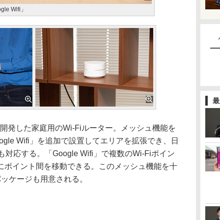
e Wifi」
最
gleが開発した家庭用のWi-Fiルーター。メッシュ機能を
gle Wifi」を追加で設置してエリアを拡張でき、日
する。「Google Wifi」で複数のWi-Fiポイン
にポイント間を移動できる。このメッシュ機能を十
パッケージも用意される。