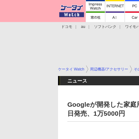
ドコモ
au
ソフトバンク
ワイモ
格安スマホ/SIMフリースマホ
周辺機器/
ケータイ Watch
周辺機器/アクセサリー
そ
ニュース
Googleが開発した家庭用W
日発売、1万5000円