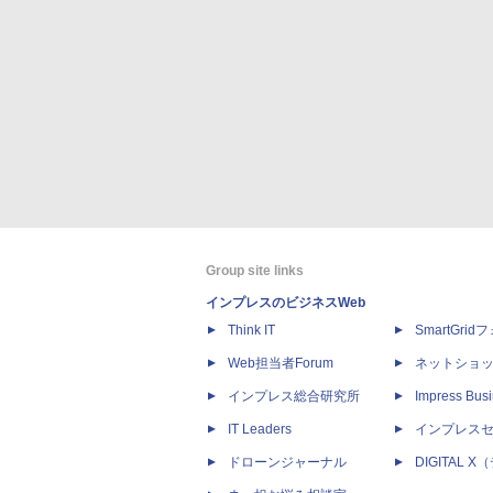
Group site links
インプレスのビジネスWeb
Think IT
SmartGri
Web担当者Forum
ネットショ
インプレス総合研究所
Impress Busi
IT Leaders
インプレス
ドローンジャーナル
DIGITAL