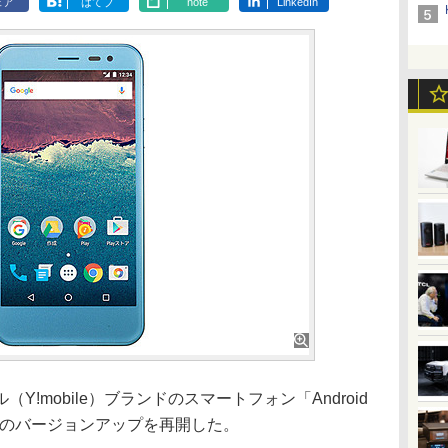
ェア
はてブ
note
LinkedIn
!mobile）ブランドのスマートフォン「Android
 8.0へのバージョンアップを再開した。