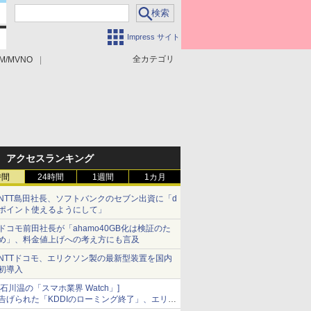
Impress サイト
全カテゴリ
M/MVNO
アクセスランキング
時間
24時間
1週間
1カ月
NTT島田社長、ソフトバンクのセブン出資に「d
ポイント使えるようにして」
ドコモ前田社長が「ahamo40GB化は検証のた
め」、料金値上げへの考え方にも言及
NTTドコモ、エリクソン製の最新型装置を国内
初導入
[石川温の「スマホ業界 Watch」]
告げられた「KDDIのローミング終了」、エリア
マップの落とし穴と楽天モバイルの課題