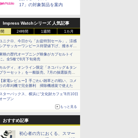
17」の対象製品を案内
Impress Watchシリーズ 人気記事
時間
24時間
1週間
1カ月
ユニクロ、今日から「お盆特別セール」。涼感
シアサッカーワンピース待望値下げ、撥水ギア
ショーツは1990円に
東映の歴代オープニング映像がカプセルトイ
に。全5種で8月下旬発売
カルディ、オンライン限定「ネコバッグ＆タン
ブラーセット」を一般販売。7月の抽選販売の
当選無効分
【家電レビュー】手ごわい雑草との戦い、コメ
リの草刈機で完全勝利 掃除機感覚で使えた
スターバックス、横浜に“文化財カフェ”8月10日
オープン
もっと見る
おすすめ記事
初心者の方におくる、スマー