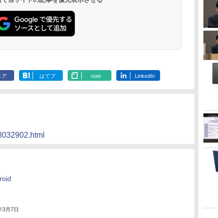
ェア
はてブ
note
LinkedIn
18032902.html
oid
8年3月7日