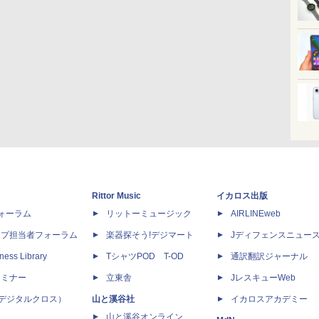
Rittor Music
イカロス出版
dフォーラム
リットーミュージック
AIRLINEweb
ップ担当者フォーラム
楽器探そう!デジマート
Jディフェンスニュー
ness Library
TシャツPOD T-OD
通訳翻訳ジャーナル
セミナー
立東舎
JレスキューWeb
 X（デジタルクロス）
山と溪谷社
イカロスアカデミー
山と溪谷オンライン