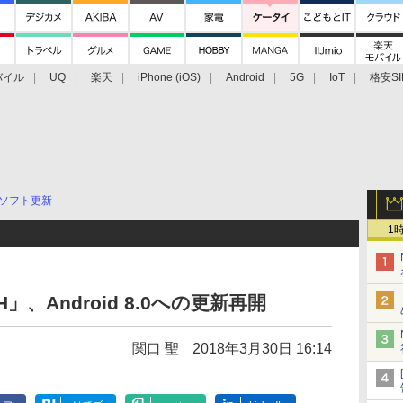
バイル
UQ
楽天
iPhone (iOS)
Android
5G
IoT
格安SI
アクセサリー
業界動向
法人向け
最新技術/その他
ソフト更新
1
、Android 8.0への更新再開
関口 聖
2018年3月30日 16:14