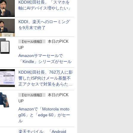
KDDI松田社長、「スマホを
軸にAIデバイス増やしたい」
KDDI、楽天へのローミング
を9月末で終了
本日のPICK
【セール情報】
UP
Amazonサマーセールで
「Kindle」シリーズがセール
KDDI松田社長、762万人に影
響したISP向けメール基盤不
正アクセスで対策をあらため
て説明
本日のPICK
【セール情報】
UP
Amazonで「Motorola moto
g06」と「edge 60」がセー
ル
楽天モバイル、「Android