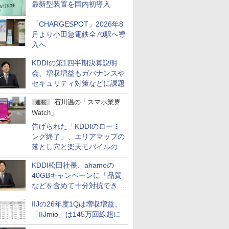
最新型装置を国内初導入
「CHARGESPOT」2026年8
月より小田急電鉄全70駅へ導
入へ
KDDIの第1四半期決算説明
会、増収増益もガバナンスや
セキュリティ対策などに課題
石川温の「スマホ業界
連載
Watch」
告げられた「KDDIのローミ
ング終了」、エリアマップの
落とし穴と楽天モバイルの課
題
KDDI松田社長、ahamoの
40GBキャンペーンに「品質
などを含めて十分対抗でき
る」
IIJの26年度1Qは増収増益、
「IIJmio」は145万回線超に