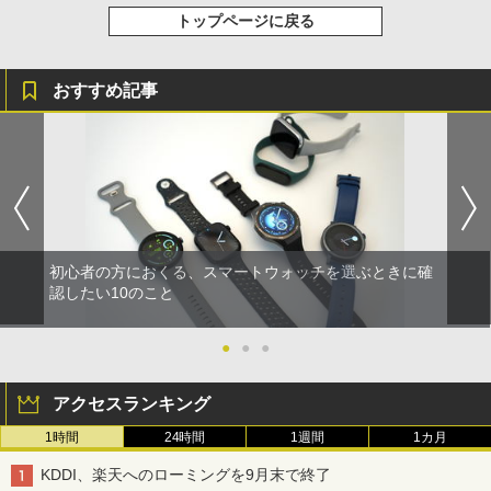
トップページに戻る
おすすめ記事
初心者の方におくる、スマートウォッチを選ぶときに確
認したい10のこと
●
●
●
アクセスランキング
1時間
24時間
1週間
1カ月
KDDI、楽天へのローミングを9月末で終了