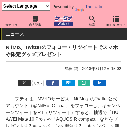
Powered by
Translate
ケータイ Watch
格安スマホ/格安SIM
格安SIM/MVNO
その他
カテゴリ
過去記事
検索
Impressサイト
ニュース
NifMo、Twitterのフォロー・リツイートでスマホ
や限定グッズプレゼント
島田 純
2018年3月12日 15:02
リスト
ニフティは、MVNOサービス「NifMo」のTwitter公式
アカウント（@NifMo_Official）をフォローし、キャンペ
ーンツイートをRT（リツイート）すると、抽選で「HU
AWEI Mate 10 Pro」や「AQUOS R compact」などをプ
レゼントするキャンペーンを開催する。キャンペーン期