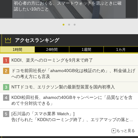
初心者の方におくる、スマートウォッチを選ぶときに確
認したい10のこと
●
●
●
アクセスランキング
1時間
24時間
1週間
1カ月
KDDI、楽天へのローミングを9月末で終了
ドコモ前田社長が「ahamo40GB化は検証のため」、料金値上げ
への考え方にも言及
NTTドコモ、エリクソン製の最新型装置を国内初導入
KDDI松田社長、ahamoの40GBキャンペーンに「品質などを含
めて十分対抗できる」
[石川温の「スマホ業界 Watch」]
告げられた「KDDIのローミング終了」、エリアマップの落とし
穴と楽天モバイルの課題
もっと見る