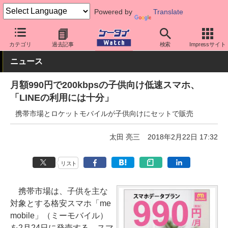
Powered by
Translate
ケータイ Watch
格安スマホ/格安SIM
格安SIM/MVNO
料金プラ
カテゴリ
過去記事
検索
Impressサイト
ニュース
月額990円で200kbpsの子供向け低速スマホ、
「LINEの利用には十分」
携帯市場とロケットモバイルが子供向けにセットで販売
太田 亮三
2018年2月22日 17:32
リスト
携帯市場は、子供を主な
対象とする格安スマホ「me
mobile」（ミーモバイル）
を2月24日に発売する。スマ