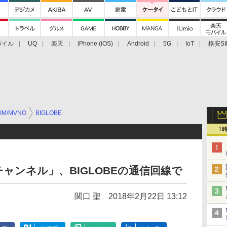
バイル
UQ
楽天
iPhone (iOS)
Android
5G
IoT
格安SI
アクセサリー
業界動向
法人向け
最新技術/その他
IM/MVNO
BIGLOBE
1
ャンネル」、BIGLOBEの通信回線で
関口 聖
2018年2月22日 13:12