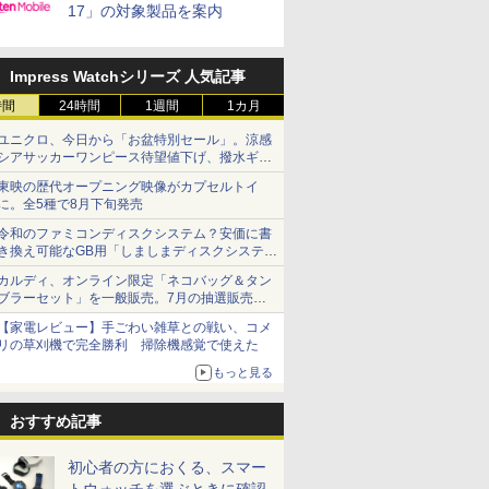
17」の対象製品を案内
Impress Watchシリーズ 人気記事
時間
24時間
1週間
1カ月
ユニクロ、今日から「お盆特別セール」。涼感
シアサッカーワンピース待望値下げ、撥水ギア
ショーツは1990円に
東映の歴代オープニング映像がカプセルトイ
に。全5種で8月下旬発売
令和のファミコンディスクシステム？安価に書
き換え可能なGB用「しましまディスクシステ
ム」
カルディ、オンライン限定「ネコバッグ＆タン
ブラーセット」を一般販売。7月の抽選販売の
当選無効分
【家電レビュー】手ごわい雑草との戦い、コメ
リの草刈機で完全勝利 掃除機感覚で使えた
もっと見る
おすすめ記事
初心者の方におくる、スマー