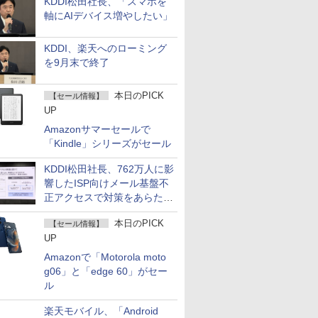
KDDI松田社長、「スマホを
軸にAIデバイス増やしたい」
KDDI、楽天へのローミング
を9月末で終了
本日のPICK
【セール情報】
UP
Amazonサマーセールで
「Kindle」シリーズがセール
KDDI松田社長、762万人に影
響したISP向けメール基盤不
正アクセスで対策をあらため
て説明
本日のPICK
【セール情報】
UP
Amazonで「Motorola moto
g06」と「edge 60」がセー
ル
楽天モバイル、「Android