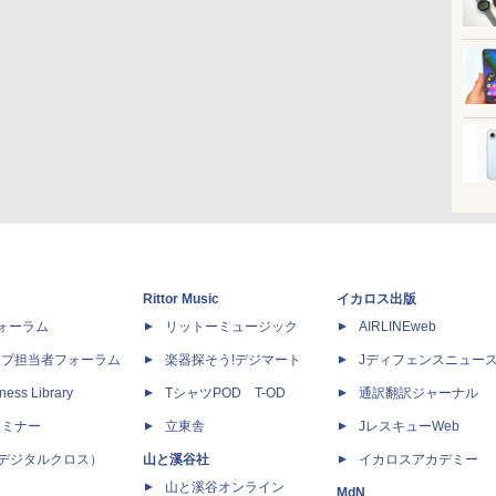
Rittor Music
イカロス出版
dフォーラム
リットーミュージック
AIRLINEweb
ップ担当者フォーラム
楽器探そう!デジマート
Jディフェンスニュー
ness Library
TシャツPOD T-OD
通訳翻訳ジャーナル
セミナー
立東舎
JレスキューWeb
 X（デジタルクロス）
山と溪谷社
イカロスアカデミー
山と溪谷オンライン
MdN