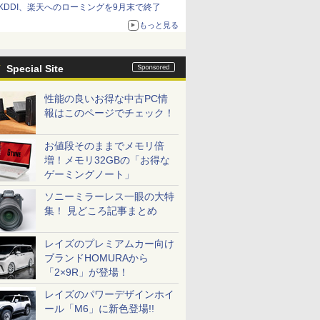
KDDI、楽天へのローミングを9月末で終了
もっと見る
Special Site
性能の良いお得な中古PC情
報はこのページでチェック！
お値段そのままでメモリ倍
増！メモリ32GBの「お得な
ゲーミングノート」
ソニーミラーレス一眼の大特
集！ 見どころ記事まとめ
レイズのプレミアムカー向け
ブランドHOMURAから
「2×9R」が登場！
レイズのパワーデザインホイ
ール「M6」に新色登場!!