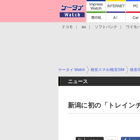
ドコモ
au
ソフトバンク
ワイモ
格安スマホ/SIMフリースマホ
周辺機器/
ケータイ Watch
格安スマホ/格安SIM
格安S
ニュース
新潟に初の「トレインチ