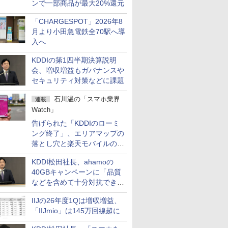
ンで一部商品が最大20%還元
「CHARGESPOT」2026年8
月より小田急電鉄全70駅へ導
入へ
KDDIの第1四半期決算説明
会、増収増益もガバナンスや
セキュリティ対策などに課題
石川温の「スマホ業界
連載
Watch」
告げられた「KDDIのローミ
ング終了」、エリアマップの
落とし穴と楽天モバイルの課
題
KDDI松田社長、ahamoの
40GBキャンペーンに「品質
などを含めて十分対抗でき
る」
IIJの26年度1Qは増収増益、
「IIJmio」は145万回線超に