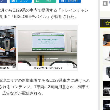
ェア
はてブ
note
LinkedIn
12月からE129系の車内で提供する「トレインチャン
用に「BIGLOBEモバイル」が採用された。
潟エリアの新型車両であるE129系車内に設けられ
されるコンテンツ。1車両に3画面用意され、列車の
、広告などが配信される。