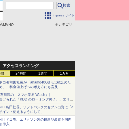
Impress サイト
全カテゴリ
M/MVNO
アクセスランキング
時間
24時間
1週間
1カ月
ドコモ前田社長が「ahamo40GB化は検証のた
め」、料金値上げへの考え方にも言及
[石川温の「スマホ業界 Watch」]
告げられた「KDDIのローミング終了」、エリア
マップの落とし穴と楽天モバイルの課題
NTT島田社長、ソフトバンクのセブン出資に「d
ポイント使えるようにして」
NTTドコモ、エリクソン製の最新型装置を国内
初導入