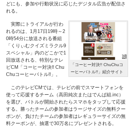
どにも、参加や行動状況に応じたデジタル広告が配信さ
れる。
実際にトライアルが行わ
れるのは、1月17日19時～2
0時54分に放送される番組
「くりぃむクイズミラクル9
スペシャル」内のどこかで1
回放送される、特別なテレ
「コーヒー対決!! ChuChuコ
ビCM「コーヒー対決!! Chu
ーヒーバトル!!」紹介サイト
Chuコーヒーバトル!!」。
このテレビCMでは、テレビの前でスマートフォンを
使って応援するチーム（高田純次またはでんぱ組.inc）
を選び、バトルが開始されたらスマホをタップして応援
する。勝ったチームの参加者はラージサイズの無料クー
ポンが、負けたチームの参加者はレギュラーサイズの無
料クーポンが、抽選で30万名にプレゼントされる。