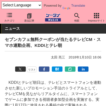
Powered by
Translate
ケータイ Watch
アプリ・サービス
動画・音楽・ゲーム
カテゴリ
過去記事
検索
Impressサイト
ニュース
セブンカフェ無料クーポンが当たるテレビCM・ス
マホ連動企画、KDDIとテレ朝
太田 亮三
2018年1月10日 18:06
リスト
KDDIとテレビ朝日は、テレビとスマートフォンを連動
させた新しいプロモーション手法のトライアルとして、
テレビCMを見ながらリアルタイムに、スマートフォン
でゲームに参加できる視聴者参加型企画を実施する。実
際に1月17日に放送される番組の中で実施される。