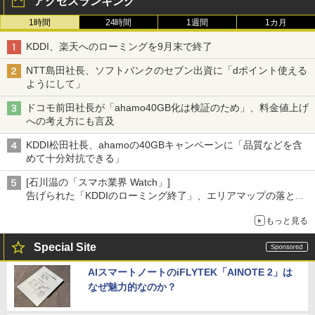
アクセスランキング
1時間
24時間
1週間
1カ月
KDDI、楽天へのローミングを9月末で終了
NTT島田社長、ソフトバンクのセブン出資に「dポイント使える
ようにして」
ドコモ前田社長が「ahamo40GB化は検証のため」、料金値上げ
への考え方にも言及
KDDI松田社長、ahamoの40GBキャンペーンに「品質などを含
めて十分対抗できる」
[石川温の「スマホ業界 Watch」]
告げられた「KDDIのローミング終了」、エリアマップの落とし
穴と楽天モバイルの課題
もっと見る
Special Site
AIスマートノートのiFLYTEK「AINOTE 2」は
なぜ魅力的なのか？