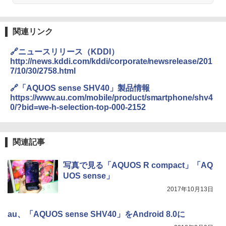
関連リンク
🔗ニュースリリース（KDDI）
http://news.kddi.com/kddi/corporate/newsrelease/201
7/10/30/2758.html
🔗「AQUOS sense SHV40」製品情報
https://www.au.com/mobile/product/smartphone/shv4
0/?bid=we-h-selection-top-000-2152
関連記事
写真で見る「AQUOS R compact」「AQ
UOS sense」
2017年10月13日
au、「AQUOS sense SHV40」をAndroid 8.0に