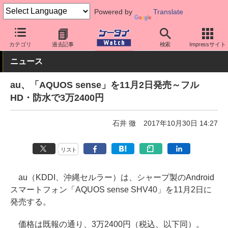
Powered by
Translate
ケータイ Watch
キャリア
au
AQUOS
カテゴリ
過去記事
検索
Impressサイト
ニュース
au、「AQUOS sense」を11月2日発売～フル
HD・防水で3万2400円
石井 徹
2017年10月30日 14:27
リスト
au（KDDI、沖縄セルラー）は、シャープ製のAndroid
スマートフォン「AQUOS sense SHV40」を11月2日に
発売する。
価格は既報の通り、3万2400円（税込、以下同）。