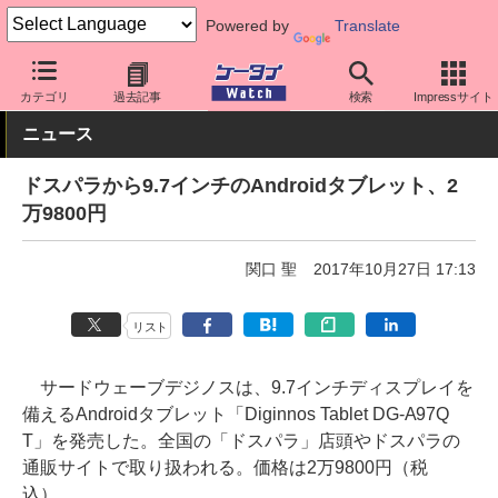
Powered by
Translate
ケータイ Watch
OS
Android
その他メーカー
カテゴリ
過去記事
検索
Impressサイト
ニュース
ドスパラから9.7インチのAndroidタブレット、2
万9800円
関口 聖
2017年10月27日 17:13
リスト
サードウェーブデジノスは、9.7インチディスプレイを
備えるAndroidタブレット「Diginnos Tablet DG-A97Q
T」を発売した。全国の「ドスパラ」店頭やドスパラの
通販サイトで取り扱われる。価格は2万9800円（税
込）。