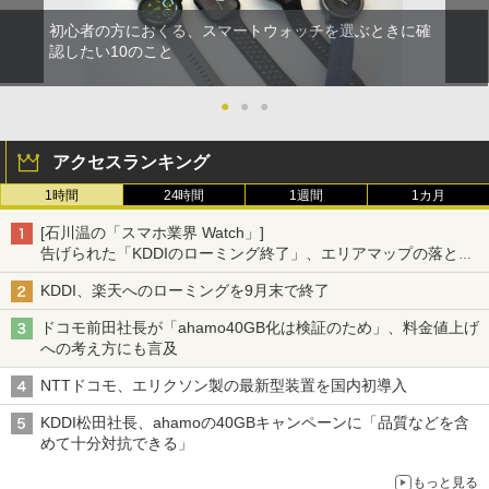
初心者の方におくる、スマートウォッチを選ぶときに確
認したい10のこと
●
●
●
アクセスランキング
1時間
24時間
1週間
1カ月
[石川温の「スマホ業界 Watch」]
告げられた「KDDIのローミング終了」、エリアマップの落とし
穴と楽天モバイルの課題
KDDI、楽天へのローミングを9月末で終了
ドコモ前田社長が「ahamo40GB化は検証のため」、料金値上げ
への考え方にも言及
NTTドコモ、エリクソン製の最新型装置を国内初導入
KDDI松田社長、ahamoの40GBキャンペーンに「品質などを含
めて十分対抗できる」
もっと見る