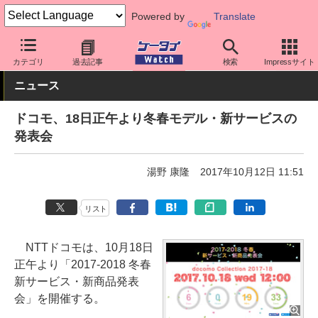
Powered by
Translate
ケータイ Watch
キャリア
ドコモ
スマホ・ケータイ
カテゴリ
過去記事
検索
Impressサイト
ニュース
ドコモ、18日正午より冬春モデル・新サービスの
発表会
湯野 康隆
2017年10月12日 11:51
リスト
NTTドコモは、10月18日
正午より「2017-2018 冬春
新サービス・新商品発表
会」を開催する。