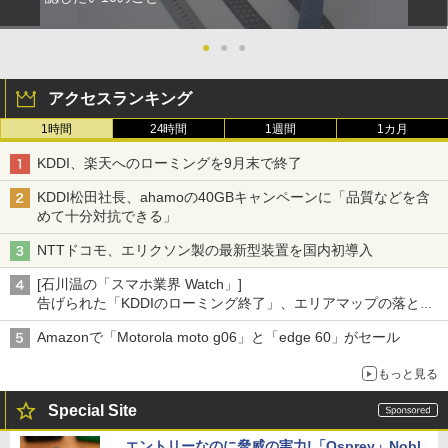
●
●
●
アクセスランキング
1時間
24時間
1週間
1カ月
KDDI、楽天へのローミングを9月末で終了
KDDI松田社長、ahamoの40GBキャンペーンに「品質などを含
めて十分対抗できる」
NTTドコモ、エリクソン製の最新型装置を国内初導入
[石川温の「スマホ業界 Watch」]
告げられた「KDDIのローミング終了」、エリアマップの落とし
穴と楽天モバイルの課題
Amazonで「Motorola moto g06」と「edge 60」がセール
もっと見る
Special Site
エントリーなのに脅威の実力!「Osprey」Nobl