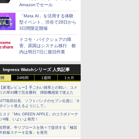
Amazonでセール
「Meta AI」を活用する体験
型イベント、渋谷で28日から
3日間限定開催
ドコモ・バイクシェアの障
害、原因はシステム移行 都
内は明日7日に復旧作業
Impress Watchシリーズ 人気記事
時間
24時間
1週間
1カ月
【家電レビュー】手ごわい雑草との戦い、コメ
リの草刈機で完全勝利 掃除機感覚で使えた
NTT島田社長、ソフトバンクのセブン出資に「d
ポイント使えるようにして」
ミスド「Mrs. GREEN APPLE」のコラボドーナ
ツ4種、いよいよ発売！
吉野家、牛リブロースを熱々で提供する「極旨
牛鉄板ステーキ定食」を発売