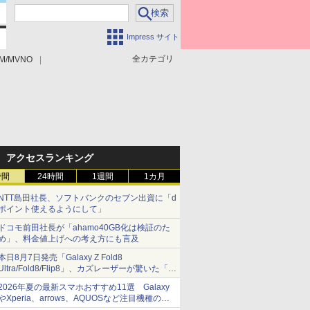
Impress サイト
全カテゴリ
M/MVNO
アクセスランキング
時間
24時間
1週間
1カ月
NTT島田社長、ソフトバンクのセブン出資に「d
ポイント使えるようにして」
ドコモ前田社長が「ahamo40GB化は検証のた
め」、料金値上げへの考え方にも言及
本日8月7日発売「Galaxy Z Fold8
Ultra/Fold8/Flip8」、カズレーザーが驚いた「そ
ば屋のメニュー並みの薄さ」
2026年夏の最新スマホおすすめ11選 Galaxy
やXperia、arrows、AQUOSなど注目機種の特
徴は