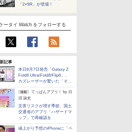
「2×9R」が登場！
ケータイ Watch をフォローする
新記事
本日8月7日発売「Galaxy Z
Fold8 Ultra/Fold8/Flip8」、
カズレーザーが驚いた「そば
屋のメニュー並みの薄さ」
てっぱんアプリ！
by
日
連載
沼 諭史
災害リスクが増す季節、国土
交通省のアプリ「ハザードマ
ップ」で再確認を
値上がり予想のiPhoneに「ペ