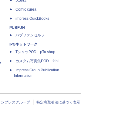
天海社
ス
Comic curea
impress QuickBooks
PUBFUN
パブファンセルフ
IPGネットワーク
TシャツPOD pTa.shop
カスタム写真集POD fabli
e
Impress Group Publication
Information
インプレスグループ
特定商取引法に基づく表示