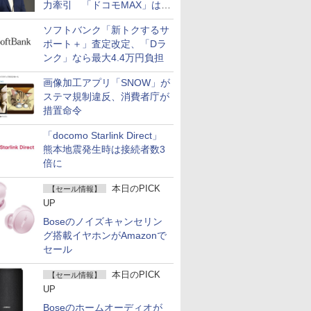
力牽引 「ドコモMAX」は
400万契約突破
ソフトバンク「新トクするサ
ポート＋」査定改定、「Dラ
ンク」なら最大4.4万円負担
画像加工アプリ「SNOW」が
ステマ規制違反、消費者庁が
措置命令
「docomo Starlink Direct」
熊本地震発生時は接続者数3
倍に
本日のPICK
【セール情報】
UP
Boseのノイズキャンセリン
グ搭載イヤホンがAmazonで
セール
本日のPICK
【セール情報】
UP
Boseのホームオーディオが