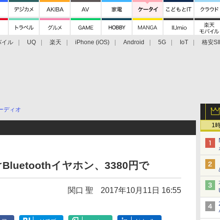
バイル
UQ
楽天
iPhone (iOS)
Android
5G
IoT
格安SI
アクセサリー
業界動向
法人向け
最新技術/その他
ーディオ
1
luetoothイヤホン、3380円で
関口 聖
2017年10月11日 16:55