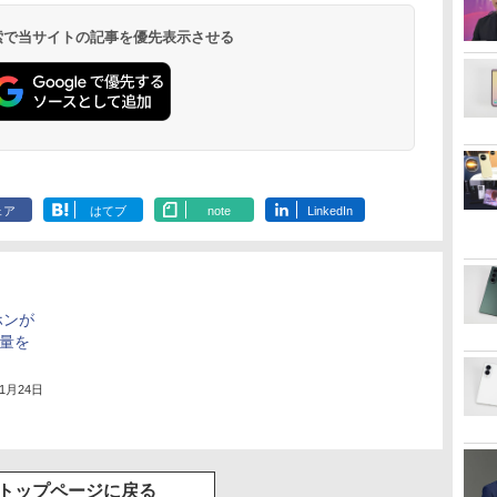
 検索で当サイトの記事を優先表示させる
ェア
はてブ
note
LinkedIn
ホンが
音量を
11月24日
トップページに戻る