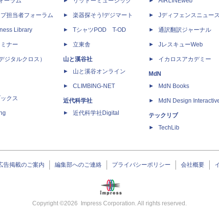
dフォーラム
リットーミュージック
AIRLINEweb
ップ担当者フォーラム
楽器探そう!デジマート
Jディフェンスニュー
ness Library
TシャツPOD T-OD
通訳翻訳ジャーナル
セミナー
立東舎
JレスキューWeb
 X（デジタルクロス）
山と溪谷社
イカロスアカデミー
山と溪谷オンライン
MdN
CLIMBING-NET
MdN Books
ブックス
近代科学社
MdN Design Interactiv
ing
近代科学社Digital
テックリブ
TechLib
広告掲載のご案内
編集部へのご連絡
プライバシーポリシー
会社概要
Copyright ©
2026
Impress Corporation. All rights reserved.