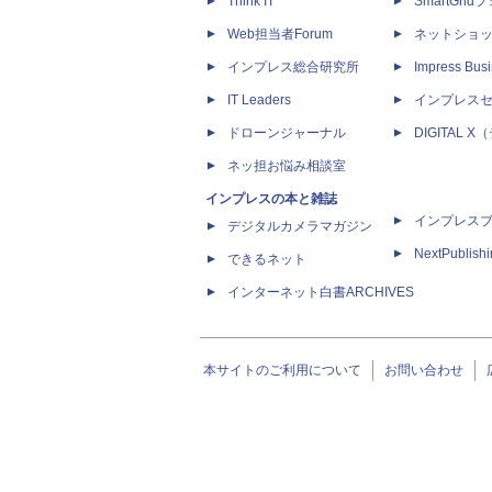
Think IT
SmartGri
Web担当者Forum
ネットショ
インプレス総合研究所
Impress Busi
IT Leaders
インプレス
ドローンジャーナル
DIGITAL
ネッ担お悩み相談室
インプレスの本と雑誌
インプレス
デジタルカメラマガジン
NextPublish
できるネット
インターネット白書ARCHIVES
本サイトのご利用について
お問い合わせ