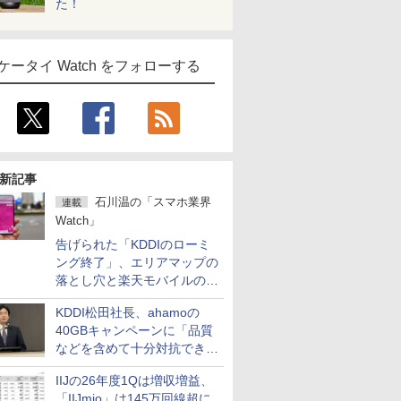
た！
ケータイ Watch をフォローする
新記事
石川温の「スマホ業界
連載
Watch」
告げられた「KDDIのローミ
ング終了」、エリアマップの
落とし穴と楽天モバイルの課
題
KDDI松田社長、ahamoの
40GBキャンペーンに「品質
などを含めて十分対抗でき
る」
IIJの26年度1Qは増収増益、
「IIJmio」は145万回線超に