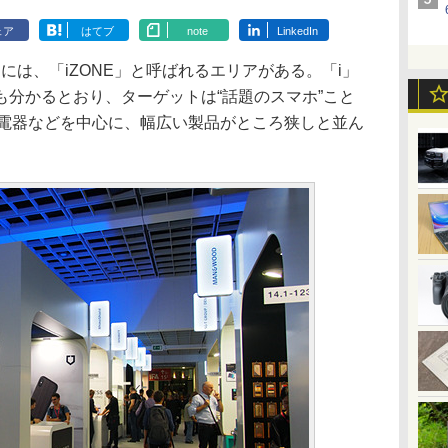
ェア
はてブ
note
LinkedIn
には、「iZONE」と呼ばれるエリアがある。「i」
も分かるとおり、ターゲットは“話題のスマホ”こと
、充電器などを中心に、幅広い製品がところ狭しと並ん