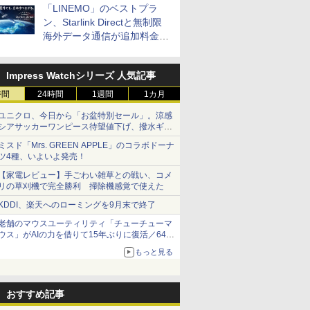
「LINEMO」のベストプラ
ン、Starlink Directと無制限
海外データ通信が追加料金な
しに
Impress Watchシリーズ 人気記事
時間
24時間
1週間
1カ月
ユニクロ、今日から「お盆特別セール」。涼感
シアサッカーワンピース待望値下げ、撥水ギア
ショーツは1990円に
ミスド「Mrs. GREEN APPLE」のコラボドーナ
ツ4種、いよいよ発売！
【家電レビュー】手ごわい雑草との戦い、コメ
リの草刈機で完全勝利 掃除機感覚で使えた
KDDI、楽天へのローミングを9月末で終了
老舗のマウスユーティリティ「チューチューマ
ウス」がAIの力を借りて15年ぶりに復活／64bit
化、Windows 10/11、「Chrome」も走り回
もっと見る
る。復活記念で2026年末まで500円
おすすめ記事