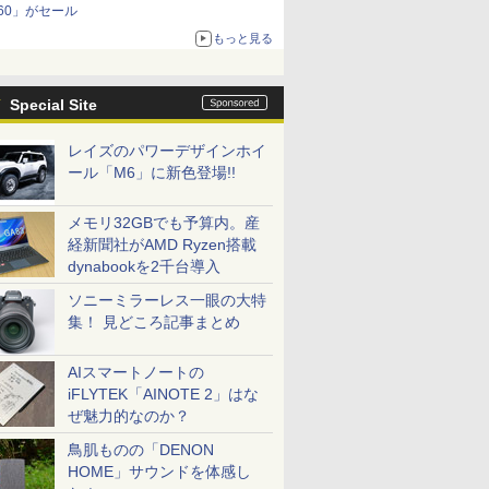
60」がセール
もっと見る
Special Site
レイズのパワーデザインホイ
ール「M6」に新色登場!!
メモリ32GBでも予算内。産
経新聞社がAMD Ryzen搭載
dynabookを2千台導入
ソニーミラーレス一眼の大特
集！ 見どころ記事まとめ
AIスマートノートの
iFLYTEK「AINOTE 2」はな
ぜ魅力的なのか？
鳥肌ものの「DENON
HOME」サウンドを体感し