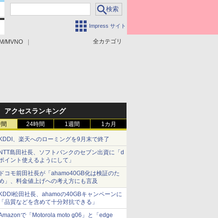
Impress サイト
全カテゴリ
M/MVNO
アクセスランキング
時間
24時間
1週間
1カ月
KDDI、楽天へのローミングを9月末で終了
NTT島田社長、ソフトバンクのセブン出資に「d
ポイント使えるようにして」
ドコモ前田社長が「ahamo40GB化は検証のた
め」、料金値上げへの考え方にも言及
KDDI松田社長、ahamoの40GBキャンペーンに
「品質などを含めて十分対抗できる」
Amazonで「Motorola moto g06」と「edge