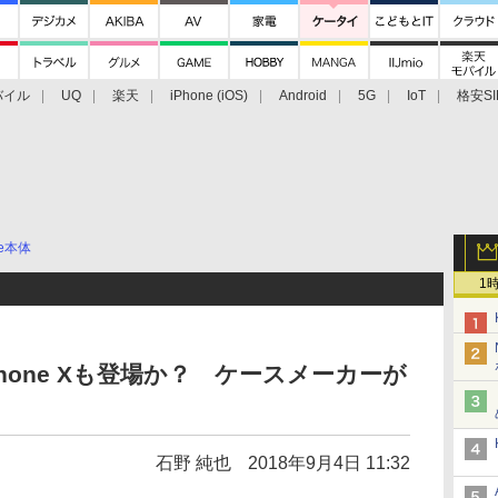
バイル
UQ
楽天
iPhone (iOS)
Android
5G
IoT
格安SI
アクセサリー
業界動向
法人向け
最新技術/その他
ne本体
1
hone Xも登場か？ ケースメーカーが
石野 純也
2018年9月4日 11:32