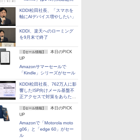
KDDI松田社長、「スマホを
軸にAIデバイス増やしたい」
KDDI、楽天へのローミング
を9月末で終了
本日のPICK
【セール情報】
UP
Amazonサマーセールで
「Kindle」シリーズがセール
KDDI松田社長、762万人に影
響したISP向けメール基盤不
正アクセスで対策をあらため
て説明
本日のPICK
【セール情報】
UP
Amazonで「Motorola moto
g06」と「edge 60」がセー
ル