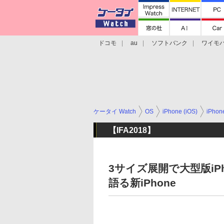
ドコモ
au
ソフトバンク
ワイモ
格安スマホ/SIMフリースマホ
周辺機器/
ケータイ Watch
OS
iPhone (iOS)
iPho
【IFA2018】
3サイズ展開で大型版iP
語る新iPhone