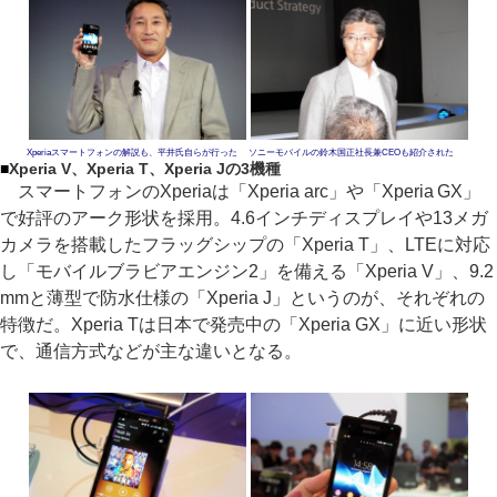
Xperiaスマートフォンの解説も、平井氏自らが行った
ソニーモバイルの鈴木国正社長兼CEOも紹介された
■
Xperia V、Xperia T、Xperia Jの3機種
スマートフォンのXperiaは「Xperia arc」や「Xperia GX」
で好評のアーク形状を採用。4.6インチディスプレイや13メガ
カメラを搭載したフラッグシップの「Xperia T」、LTEに対応
し「モバイルブラビアエンジン2」を備える「Xperia V」、9.2
mmと薄型で防水仕様の「Xperia J」というのが、それぞれの
特徴だ。Xperia Tは日本で発売中の「Xperia GX」に近い形状
で、通信方式などが主な違いとなる。