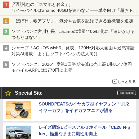
[石野純也の「スマホとお金」]
ワイモバイルはahamo 40GBを追わない――単身向け「超おトク
割」の安さと1年限定の注意点
「ほぼ日手帳アプリ」、気分や習慣を記録できる新機能を追加
ソフトバンク宮川社長、ahamoの増量“40GB”化に「追いかける
つもりはない」
シャープ「AQUOS wish6」発表、120Hz対応大画面や迷惑電話
対策AI搭載、まずはソフトバンクの法人向け
ソフトバンク、2026年度第1四半期決算は売上高1兆8147億円
モバイルARPUは3770円に上昇
もっと見る
Special Site
SOUNDPEATSのイヤカフ型イヤフォン「UU2
イヤーカフ」をイヤカフマニアが語る
レイズ鍛造1ピースアルミホイール「CE28 N-p
lus」軽量なままに剛性を向上