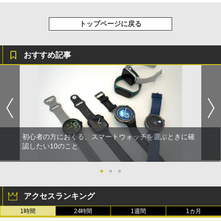
トップページに戻る
おすすめ記事
初心者の方におくる、スマートウォッチを選ぶときに確
認したい10のこと
●
●
●
アクセスランキング
1時間
24時間
1週間
1カ月