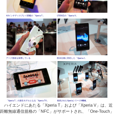
4.6インチディスプレイ搭載の「Xperia T」
LTE対応の「Xperia V」
アーク形状を採用している
防水仕様に対応した「Xperia J」
「Xperia T」の派生モデルとなる「Xperia TX」
発表されたXperiaシリーズ4機種。
ハイエンドにあたる「Xperia T」および「Xperia V」は、近
距離無線通信規格の「NFC」がサポートされ、「One-Touch」