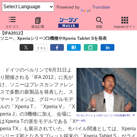
Powered by
Translate
ケータイ Watch
イベント
IFA
2012
カテゴリ
過去記事
検索
Impressサイト
【IFA2012】
ソニー、Xperiaシリーズ3機種やXperia Tablet Sを発表
リスト
ドイツのベルリンで8月31日よ
り開催される「IFA 2012」に先が
け、ソニーはプレスカンファレン
スで多数の新製品を発表した。ス
マートフォンは、グローバルモデ
ルの「Xperia T」「Xperia V」「X
peria J」の3機種に加え、会場に
プレゼンテーションを行ったソニーの社長兼CEO、平
はXperia Tの派生モデルである「X
井一夫氏。
peria TX」も展示されていた。モバイル関連としては、Xperia
シリーズ初となるタブレット端末の「Xperia Tablet S」がライ