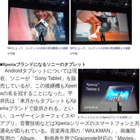
NFCによって、コンテンツの共有や周辺機器との連携
NFCによって、コンテンツの共有や周辺機器との連携
が可能
が可能
■
Xperiaブランドになるソニーのタブレット
Androidタブレットについては現
在、ソニーが「Sony Tablet」を販
売しているが、この後継機もXperi
aの名を冠することになった。平
井氏は「来月からタブレットもXp
eriaブランドで提供される」とい
い、ユーザーインターフェイスや
タブレットにもついにXperiaブランドを採用した
アプリ、音響技術などはXperiaシリーズのスマートフォンと共
通化が図られている。音楽再生用の「WALKMAN」、画像閲
覧用の「Album」、動画再生用でGracenote対応の「Movies」