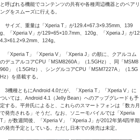
と呼ばれる機能でコンテンツの共有や各種周辺機器とのペアリ
ングをスムーズに行える。
サイズ、重量は「Xperia T」が129.4×67.3×9.35mm、139
g、「Xperia V」が129×65×10.7mm、120g、「Xperia J」が12
4.3×61.2×9.2mm、124g。
「Xperia T」「Xperia V」「Xperia J」の順に、クアルコム
のデュアルコアCPU「MSM8260A」（1.5GHz）、同「MSM8
960」（1.5GHz）、シングルコアCPU「MSM7227A」（1.5G
Hz）を搭載する。
3機種ともにAndroid 4.0だが、「Xperia T」「Xperia V」に
ついては、Android 4.1（Jelly Bean）へのアップグレードも予
定する。平井氏によると、これらのスマートフォンは「数カ月
で発売される」そうだ。なお、ソニーモバイルでは「Xperia
T」が数週間後、「Xperia V」「Xperia J」が2012年第4四半期
の発売予定としている。ただし日本での発売は未定。