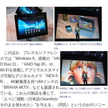
9.4インチディスプレイの「Xperia Tablet S」
周辺機器として、キーボードつきのカバーなども用意さ
れる。
このほか、プレスカンファレン
スでは「Windows 8」搭載の「VAI
O Duo 11」「VAIO Tap 20」や、
Wi-Fiを搭載しアプリでカスタマイ
ズ可能なデジタルカメラ「NEX-5
R」、4K解像度を持つ84インチの
「BRAVIA 4KTV」なども披露され
平井氏は「感動」という共通コンセプトを紹介。「我々
ている。これらの製品を通じて、
は1つのソニーになろうとしている」と語り、ソニーの
再生を誓った
「人々に“感動（日本語のkandoが
そのまま使われた）”を与える」（同氏）というのがのソニー