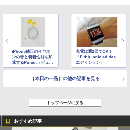
iPhone純正のイヤホ
充電は週2回でOK！
ンの音と装着性能を加
「Fitbit Ionic adidas
速するPurest（ピュレ
エディション」
スト）
［本日の一品］の他の記事を見る
トップページに戻る
おすすめ記事