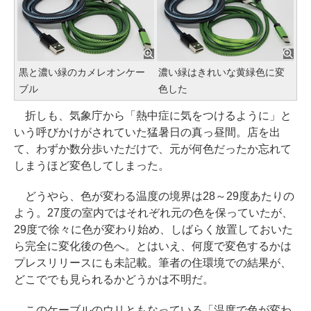
黒と濃い緑のカメレオンケー
濃い緑はきれいな黄緑色に変
ブル
色した
折しも、気象庁から「熱中症に気をつけるように」と
いう呼びかけがされていた猛暑日の真っ昼間。店を出
て、わずか数分歩いただけで、元が何色だったか忘れて
しまうほど変色してしまった。
どうやら、色が変わる温度の境界は28～29度あたりの
よう。27度の室内ではそれぞれ元の色を保っていたが、
29度で徐々に色が変わり始め、しばらく放置しておいた
ら完全に変化後の色へ。とはいえ、何度で変色するかは
プレスリリースにも未記載。筆者の住環境での結果が、
どこででも見られるかどうかは不明だ。
このケーブルのウリともなっている「温度で色が変わ