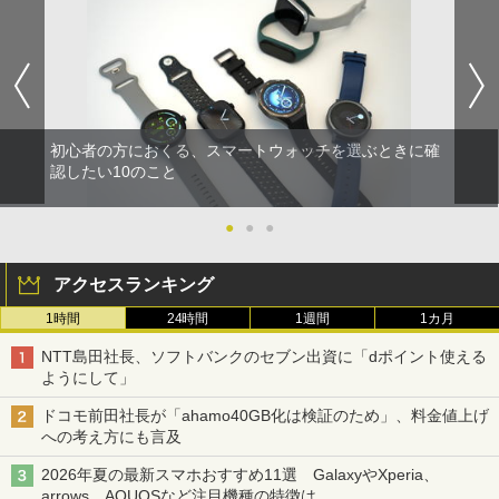
初心者の方におくる、スマートウォッチを選ぶときに確
認したい10のこと
●
●
●
アクセスランキング
1時間
24時間
1週間
1カ月
NTT島田社長、ソフトバンクのセブン出資に「dポイント使える
ようにして」
ドコモ前田社長が「ahamo40GB化は検証のため」、料金値上げ
への考え方にも言及
2026年夏の最新スマホおすすめ11選 GalaxyやXperia、
arrows、AQUOSなど注目機種の特徴は