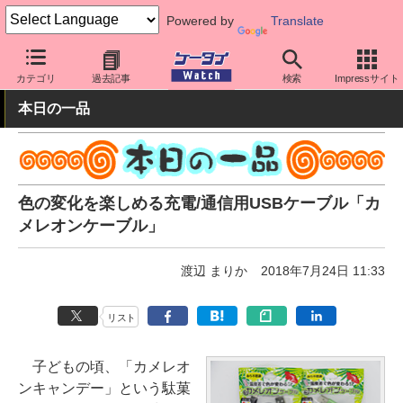
Powered by
Translate
ケータイ Watch
周辺機器/アクセサリー
その他
カテゴリ
過去記事
検索
Impressサイト
本日の一品
色の変化を楽しめる充電/通信用USBケーブル「カ
メレオンケーブル」
渡辺 まりか
2018年7月24日 11:33
リスト
子どもの頃、「カメレオ
ンキャンデー」という駄菓