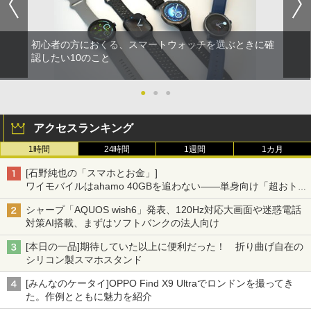
初心者の方におくる、スマートウォッチを選ぶときに確
認したい10のこと
●
●
●
アクセスランキング
1時間
24時間
1週間
1カ月
[石野純也の「スマホとお金」]
ワイモバイルはahamo 40GBを追わない――単身向け「超おトク
割」の安さと1年限定の注意点
シャープ「AQUOS wish6」発表、120Hz対応大画面や迷惑電話
対策AI搭載、まずはソフトバンクの法人向け
[本日の一品]期待していた以上に便利だった！ 折り曲げ自在の
シリコン製スマホスタンド
[みんなのケータイ]OPPO Find X9 Ultraでロンドンを撮ってき
た。作例とともに魅力を紹介