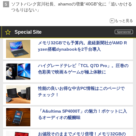
ソフトバンク宮川社長、ahamoの増量“40GB”化に「追いかける
つもりはない」
もっと見る
Special Site
メモリ32GBでも予算内。産経新聞社がAMD R
yzen搭載dynabookを2千台導入
ハイグレードテレビ「TCL Q7D Pro」。圧巻の
色彩美で映画＆ゲームが極上体験に
性能の良いお得な中古PC情報はこのページで
チェック！
「A&ultima SP4000T」の魅力！ポケットに入
るオーディオの醍醐味
お値段そのままでメモリ倍増！メモリ32GBの