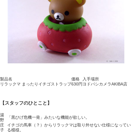
製品名
価格
入手場所
リラックマ まったりイチゴストラップ
630円
ヨドバシカメラAKIBA店
【スタッフのひとこと】
湯
「黒ひげ危機一発」みたいな機能が欲しい。
野
庄
イチゴの馬車（？）からリラックマは取り外せない仕様になってい
子
る模様。