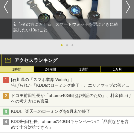
初心者の方におくる、スマートウォッチを選ぶときに確
認したい10のこと
●
●
●
アクセスランキング
1時間
24時間
1週間
1カ月
[石川温の「スマホ業界 Watch」]
告げられた「KDDIのローミング終了」、エリアマップの落とし
穴と楽天モバイルの課題
ドコモ前田社長が「ahamo40GB化は検証のため」、料金値上げ
への考え方にも言及
KDDI、楽天へのローミングを9月末で終了
KDDI松田社長、ahamoの40GBキャンペーンに「品質などを含
めて十分対抗できる」