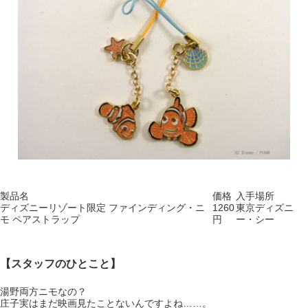
製品名
価格
入手場所
ディズニーリゾート限定 ファインディング・ニ
1260
東京ディズニ
モ ペアストラップ
円
ー・シー
【スタッフのひとこと】
湯野
両方ニモなの？
庄子
実はまだ映画見たことないんですよね……。