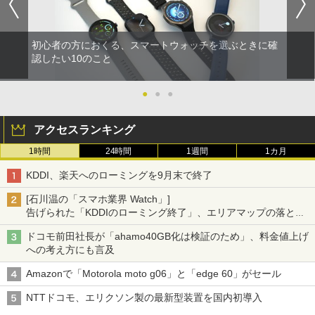
初心者の方におくる、スマートウォッチを選ぶときに確
認したい10のこと
●
●
●
アクセスランキング
1時間
24時間
1週間
1カ月
KDDI、楽天へのローミングを9月末で終了
[石川温の「スマホ業界 Watch」]
告げられた「KDDIのローミング終了」、エリアマップの落とし
穴と楽天モバイルの課題
ドコモ前田社長が「ahamo40GB化は検証のため」、料金値上げ
への考え方にも言及
Amazonで「Motorola moto g06」と「edge 60」がセール
NTTドコモ、エリクソン製の最新型装置を国内初導入