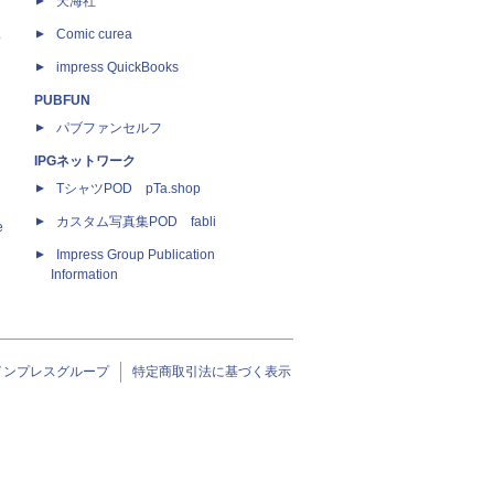
天海社
ス
Comic curea
impress QuickBooks
PUBFUN
パブファンセルフ
IPGネットワーク
TシャツPOD pTa.shop
カスタム写真集POD fabli
e
Impress Group Publication
Information
インプレスグループ
特定商取引法に基づく表示