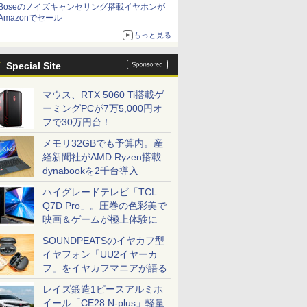
Boseのノイズキャンセリング搭載イヤホンが
Amazonでセール
もっと見る
Special Site
マウス、RTX 5060 Ti搭載ゲ
ーミングPCが7万5,000円オ
フで30万円台！
メモリ32GBでも予算内。産
経新聞社がAMD Ryzen搭載
dynabookを2千台導入
ハイグレードテレビ「TCL
Q7D Pro」。圧巻の色彩美で
映画＆ゲームが極上体験に
SOUNDPEATSのイヤカフ型
イヤフォン「UU2イヤーカ
フ」をイヤカフマニアが語る
レイズ鍛造1ピースアルミホ
イール「CE28 N-plus」軽量