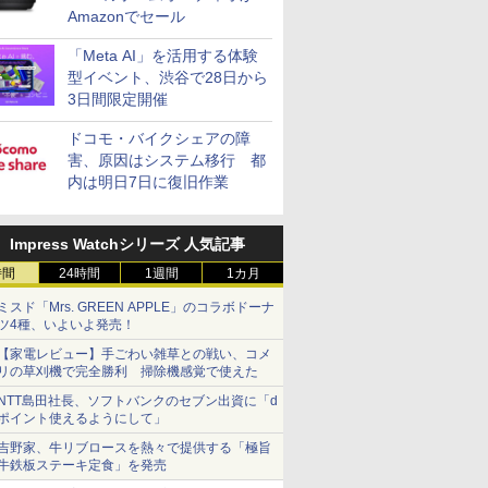
Amazonでセール
「Meta AI」を活用する体験
型イベント、渋谷で28日から
3日間限定開催
ドコモ・バイクシェアの障
害、原因はシステム移行 都
内は明日7日に復旧作業
Impress Watchシリーズ 人気記事
時間
24時間
1週間
1カ月
ミスド「Mrs. GREEN APPLE」のコラボドーナ
ツ4種、いよいよ発売！
【家電レビュー】手ごわい雑草との戦い、コメ
リの草刈機で完全勝利 掃除機感覚で使えた
NTT島田社長、ソフトバンクのセブン出資に「d
ポイント使えるようにして」
吉野家、牛リブロースを熱々で提供する「極旨
牛鉄板ステーキ定食」を発売