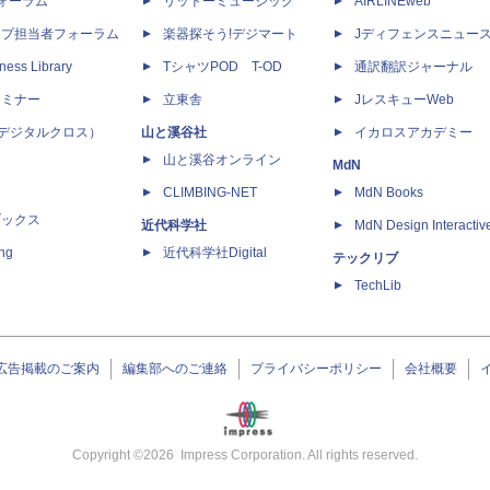
dフォーラム
リットーミュージック
AIRLINEweb
ップ担当者フォーラム
楽器探そう!デジマート
Jディフェンスニュー
ness Library
TシャツPOD T-OD
通訳翻訳ジャーナル
セミナー
立東舎
JレスキューWeb
 X（デジタルクロス）
山と溪谷社
イカロスアカデミー
山と溪谷オンライン
MdN
CLIMBING-NET
MdN Books
ブックス
近代科学社
MdN Design Interactiv
ing
近代科学社Digital
テックリブ
TechLib
広告掲載のご案内
編集部へのご連絡
プライバシーポリシー
会社概要
Copyright ©
2026
Impress Corporation. All rights reserved.