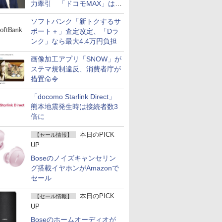
力牽引 「ドコモMAX」は
400万契約突破
ソフトバンク「新トクするサ
ポート＋」査定改定、「Dラ
ンク」なら最大4.4万円負担
画像加工アプリ「SNOW」が
ステマ規制違反、消費者庁が
措置命令
「docomo Starlink Direct」
熊本地震発生時は接続者数3
倍に
本日のPICK
【セール情報】
UP
Boseのノイズキャンセリン
グ搭載イヤホンがAmazonで
セール
本日のPICK
【セール情報】
UP
Boseのホームオーディオが