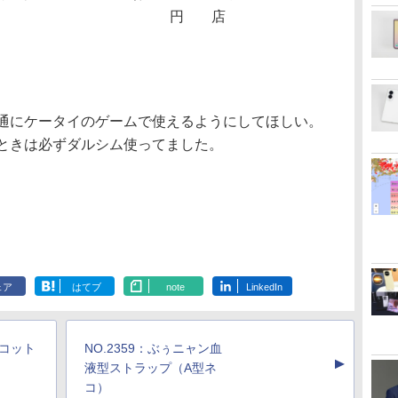
円
店
通にケータイのゲームで使えるようにしてほしい。
ときは必ずダルシム使ってました。
ェア
はてブ
note
LinkedIn
スコット
NO.2359：ぶぅニャン血
▲
液型ストラップ（A型ネ
コ）