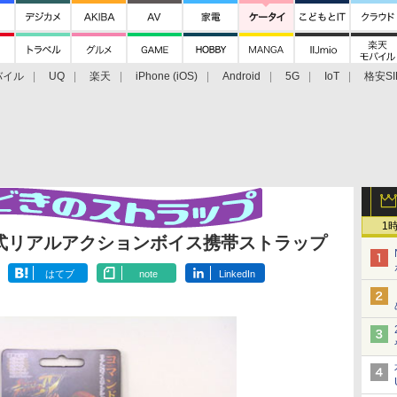
バイル
UQ
楽天
iPhone (iOS)
Android
5G
IoT
格安SI
アクセサリー
業界動向
法人向け
最新技術/その他
1
入力式リアルアクションボイス携帯ストラップ
はてブ
note
LinkedIn