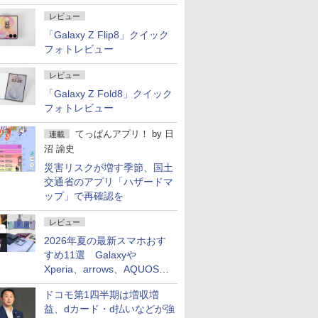
屋のメニュー並みの薄さ」
レビュー
「Galaxy Z Flip8」クイック
フォトレビュー
レビュー
「Galaxy Z Fold8」クイック
フォトレビュー
てっぱんアプリ！
by
日
連載
沼 諭史
災害リスクが増す季節、国土
交通省のアプリ「ハザードマ
ップ」で再確認を
レビュー
2026年夏の最新スマホおす
すめ11選 Galaxyや
Xperia、arrows、AQUOSな
ど注目機種の特徴は
ドコモ第1四半期は増収増
益、dカード・d払いなどが強