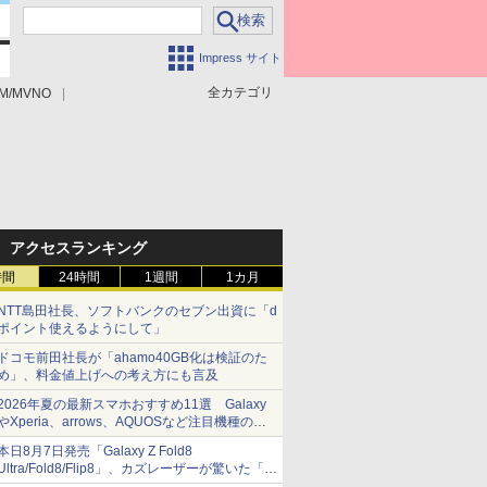
Impress サイト
全カテゴリ
M/MVNO
アクセスランキング
時間
24時間
1週間
1カ月
NTT島田社長、ソフトバンクのセブン出資に「d
ポイント使えるようにして」
ドコモ前田社長が「ahamo40GB化は検証のた
め」、料金値上げへの考え方にも言及
2026年夏の最新スマホおすすめ11選 Galaxy
やXperia、arrows、AQUOSなど注目機種の特
徴は
本日8月7日発売「Galaxy Z Fold8
Ultra/Fold8/Flip8」、カズレーザーが驚いた「そ
ば屋のメニュー並みの薄さ」