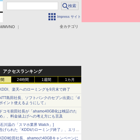
Impress サイト
全カテゴリ
M/MVNO
アクセスランキング
時間
24時間
1週間
1カ月
KDDI、楽天へのローミングを9月末で終了
NTT島田社長、ソフトバンクのセブン出資に「d
ポイント使えるようにして」
ドコモ前田社長が「ahamo40GB化は検証のた
め」、料金値上げへの考え方にも言及
[石川温の「スマホ業界 Watch」]
告げられた「KDDIのローミング終了」、エリア
マップの落とし穴と楽天モバイルの課題
KDDI松田社長、ahamoの40GBキャンペーンに