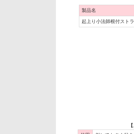
製品名
起上り小法師根付スト
【