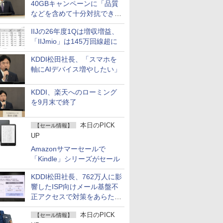
40GBキャンペーンに「品質
などを含めて十分対抗でき
る」
IIJの26年度1Qは増収増益、
「IIJmio」は145万回線超に
KDDI松田社長、「スマホを
軸にAIデバイス増やしたい」
KDDI、楽天へのローミング
を9月末で終了
本日のPICK
【セール情報】
UP
Amazonサマーセールで
「Kindle」シリーズがセール
KDDI松田社長、762万人に影
響したISP向けメール基盤不
正アクセスで対策をあらため
て説明
本日のPICK
【セール情報】