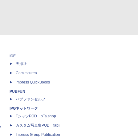
ICE
天海社
ス
Comic curea
impress QuickBooks
PUBFUN
パブファンセルフ
IPGネットワーク
TシャツPOD pTa.shop
カスタム写真集POD fabli
e
Impress Group Publication