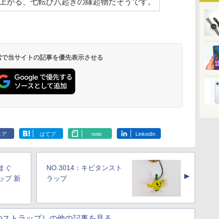
上がる、七転び八起きの縁起物だそうです。
 検索で当サイトの記事を優先表示させる
ェア
はてブ
note
LinkedIn
やまぐ
NO.3014：キビタンスト
▲
ップ 新
ラップ
のストラップ］の他の記事を見る