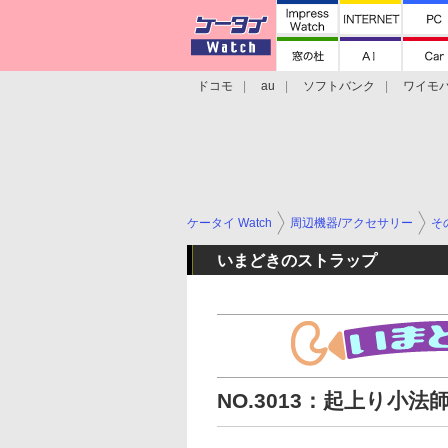
ドコモ
au
ソフトバンク
ワイモ
格安スマホ/SIMフリースマホ
周辺機器/
ケータイ Watch
周辺機器/アクセサリー
そ
いまどきのストラップ
NO.3013：起上り小