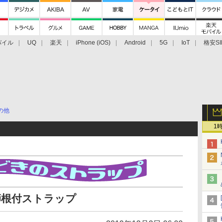
バイル
UQ
楽天
iPhone (iOS)
Android
5G
IoT
格安SI
アクセサリー
業界動向
法人向け
最新技術/その他
の他
1
法師根付ストラップ