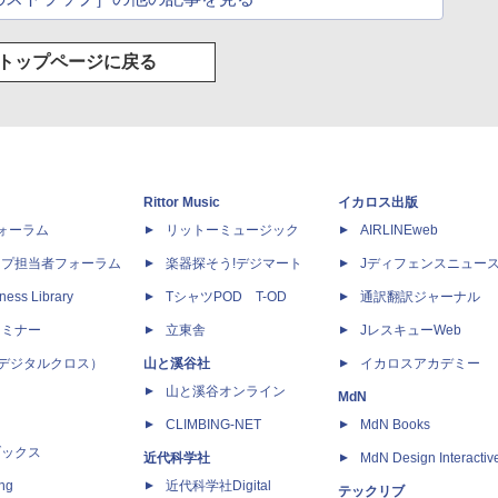
トップページに戻る
Rittor Music
イカロス出版
dフォーラム
リットーミュージック
AIRLINEweb
ップ担当者フォーラム
楽器探そう!デジマート
Jディフェンスニュー
ness Library
TシャツPOD T-OD
通訳翻訳ジャーナル
セミナー
立東舎
JレスキューWeb
 X（デジタルクロス）
山と溪谷社
イカロスアカデミー
山と溪谷オンライン
MdN
CLIMBING-NET
MdN Books
ブックス
近代科学社
MdN Design Interactiv
ing
近代科学社Digital
テックリブ