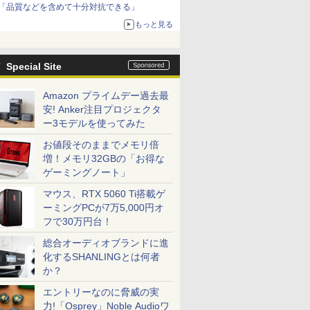
「品質などを含めて十分対抗できる」
もっと見る
Special Site
Amazon プライムデー過去最
安! Anker注目プロジェクタ
ー3モデルを使ってみた
お値段そのままでメモリ倍
増！メモリ32GBの「お得な
ゲーミングノート」
マウス、RTX 5060 Ti搭載ゲ
ーミングPCが7万5,000円オ
フで30万円台！
総合オーディオブランドに進
化するSHANLINGとは何者
か？
エントリーなのに脅威の実
力!「Osprey」Noble Audioワ