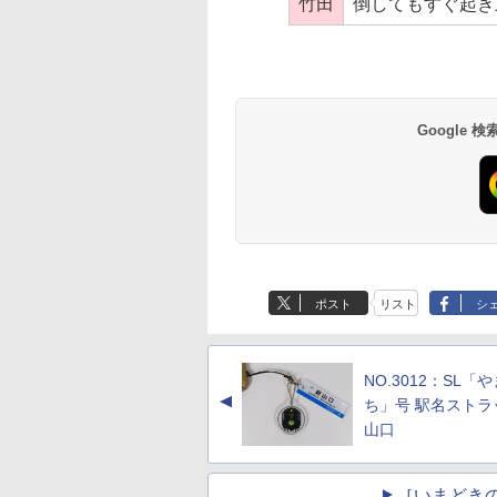
竹田
倒してもすぐ起き
Google
ポスト
リスト
シ
NO.3012：SL「
▲
ち」号 駅名ストラ
山口
［いまどき