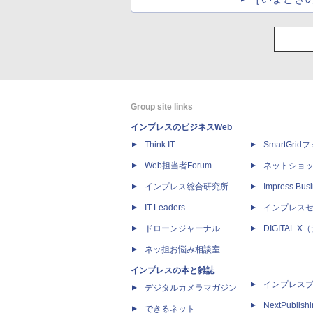
Group site links
インプレスのビジネスWeb
Think IT
SmartGri
Web担当者Forum
ネットショ
インプレス総合研究所
Impress Busi
IT Leaders
インプレス
ドローンジャーナル
DIGITAL
ネッ担お悩み相談室
インプレスの本と雑誌
インプレス
デジタルカメラマガジン
NextPublish
できるネット