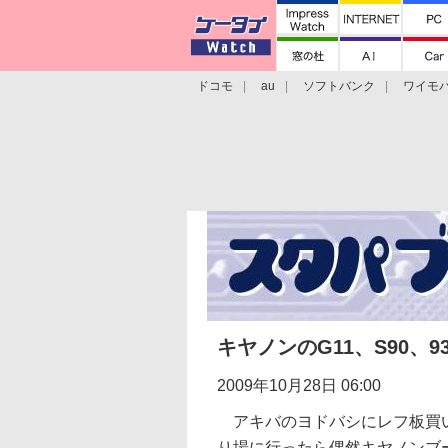
ドコモ
au
ソフトバンク
ワイモ
格安スマホ/SIMフリースマホ
周辺機器/
キヤノンのG11、S90、9
2009年10月28日 06:00
アキバのヨドバシにレフ板買い
り場に行ったら偶然キヤノンブ