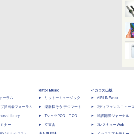
Rittor Music
イカロス出版
dフォーラム
リットーミュージック
AIRLINEweb
ップ担当者フォーラム
楽器探そう!デジマート
Jディフェンスニュー
ness Library
TシャツPOD T-OD
通訳翻訳ジャーナル
セミナー
立東舎
JレスキューWeb
 X（デジタルクロス）
山と溪谷社
イカロスアカデミー