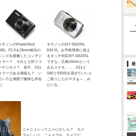
キヤノンのPowerShot
キヤノンのIXY DIGITAL
S90。F2.0＆28mm相当の
930 IS。お手軽簡単に使え
レンズを搭載したコンデジ
るタッチ対応IXY DIGITAL
キラー？ それとも対リコ
ですな。広角24mmという
最
ーデジカメ？ 若干、G11
点もステキ。……G11と
キラーである側面も？ い
S90と930ISを混ぜていいと
ろいろな側面で愉快な存在
こ取りしたのマダぁ～、み
だ。
たいな。
ニャニョンってニャにかしら？ カメ
ラらしいよ。ニャメラね。カメラだ