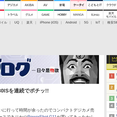
バイル
UQ
楽天
iPhone (iOS)
Android
5G
IoT
格安SI
アクセサリー
業界動向
法人向け
最新技術/その他
1
30ISを連続でポチッ!!
に行って時間が余ったのでコンパクトデジカメ売
ースでありかつ
PowerShot G11
が置いてあったから