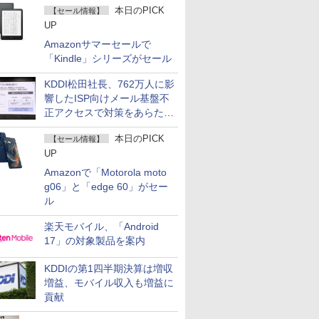
本日のPICK
【セール情報】
UP
Amazonサマーセールで
「Kindle」シリーズがセール
KDDI松田社長、762万人に影
響したISP向けメール基盤不
正アクセスで対策をあらため
て説明
本日のPICK
【セール情報】
UP
Amazonで「Motorola moto
g06」と「edge 60」がセー
ル
楽天モバイル、「Android
17」の対象製品を案内
KDDIの第1四半期決算は増収
増益、モバイル収入も増益に
貢献