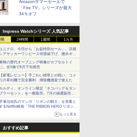
Amazonサマーセールで
「Fire TV」シリーズが最大
34％オフ
Impress Watchシリーズ 人気記事
時間
24時間
1週間
1カ月
ユニクロ、今日から「お盆特別セール」。涼感
シアサッカーワンピース待望値下げ、撥水ギア
ショーツは1990円に
東映の歴代オープニング映像がカプセルトイ
に。全5種で8月下旬発売
【家電レビュー】手ごわい雑草との戦い、コメ
リの草刈機で完全勝利 掃除機感覚で使えた
カルディ、オンライン限定「ネコバッグ＆タン
ブラーセット」を一般販売。7月の抽選販売の
当選無効分
手塚治虫氏のマンガ「リボンの騎士」を原案と
するNetflix映画「THE RIBBON HERO リボンヒ
ーロー」本日配信開始
もっと見る
おすすめ記事