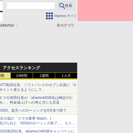
Impress サイト
全カテゴリ
M/MVNO
アクセスランキング
時間
24時間
1週間
1カ月
NTT島田社長、ソフトバンクのセブン出資に「d
ポイント使えるようにして」
ドコモ前田社長が「ahamo40GB化は検証のた
め」、料金値上げへの考え方にも言及
KDDI、楽天へのローミングを9月末で終了
[石川温の「スマホ業界 Watch」]
告げられた「KDDIのローミング終了」、エリア
マップの落とし穴と楽天モバイルの課題
KDDI松田社長、ahamoの40GBキャンペーンに