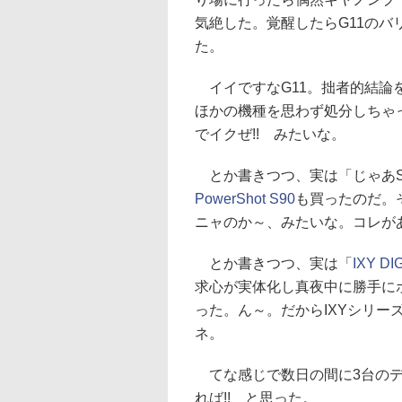
気絶した。覚醒したらG11の
た。
イイですなG11。拙者的結論
ほかの機種を思わず処分しちゃ
でイクぜ!! みたいな。
とか書きつつ、実は「じゃあS
PowerShot S90
も買ったのだ。そ
ニャのか～、みたいな。コレが
とか書きつつ、実は「
IXY DIG
求心が実体化し真夜中に勝手に
った。ん～。だからIXYシリ
ネ。
てな感じで数日の間に3台のデジ
れば!! と思った。