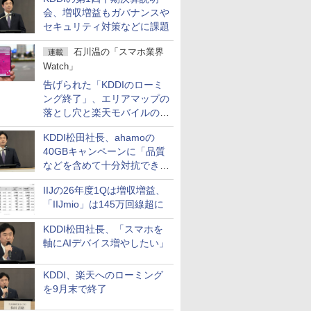
会、増収増益もガバナンスや
セキュリティ対策などに課題
石川温の「スマホ業界
連載
Watch」
告げられた「KDDIのローミ
ング終了」、エリアマップの
落とし穴と楽天モバイルの課
題
KDDI松田社長、ahamoの
40GBキャンペーンに「品質
などを含めて十分対抗でき
る」
IIJの26年度1Qは増収増益、
「IIJmio」は145万回線超に
KDDI松田社長、「スマホを
軸にAIデバイス増やしたい」
KDDI、楽天へのローミング
を9月末で終了