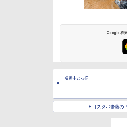
Google
運動中とろ様
▲
［スタパ齋藤の