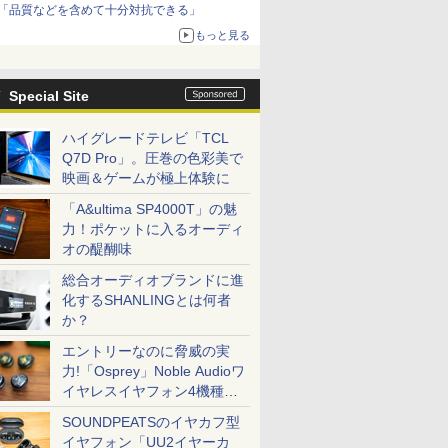
「品質などを含めて十分対抗できる」
もっと見る
Special Site
ハイグレードテレビ「TCL
Q7D Pro」。圧巻の色彩美で
映画＆ゲームが極上体験に
「A&ultima SP4000T」の魅
力！ポケットに入るオーディ
オの醍醐味
総合オーディオブランドに進
化するSHANLINGとは何者
か？
エントリーなのに脅威の実
力!「Osprey」Noble Audioワ
イヤレスイヤフォン4機種を
一気に聴く
SOUNDPEATSのイヤカフ型
イヤフォン「UU2イヤーカ