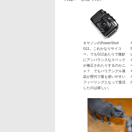
キヤノンのPowerShot
G11。これかなりサイコ
ー。でもG12あたりで微妙
にアンバランスなスペック
が修正されたりするのかニ
ャ？ でもバリアングル液
晶が歴代で最も使いやすい
フィーリングとなって復活
したのは嬉しい。