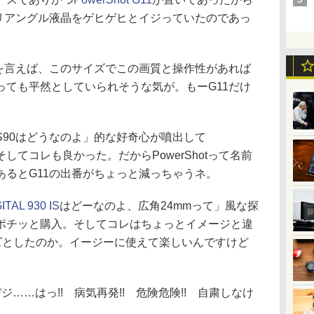
バリアングル液晶をゲヒゲヒとイジっていたのであっ
を言えば、このサイズでこの画質と操作性があれば
っても平然としていられそうな気が。もーG11だけ
90はどうなのよ」的な好奇心が噴出して
してコレも良かった。だからPowerShotって名前
あるとG11の出番がちょっと減っちゃうネ。
ITAL 930 IS
はどーなのよ、広角24mmって」風な探
ポチッと購入。そしてコレはちょっとイメージと違
ーズとしたのか。イージーに使えて楽しいんですけど
……はっ!! 病気再発!! 危険危険!! 自粛しなけ