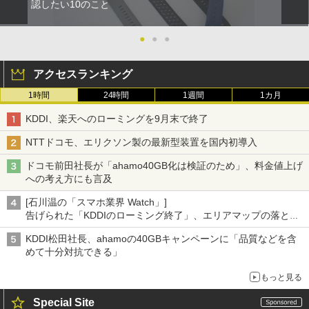
認したい10のこと
●
●
●
アクセスランキング
1時間
24時間
1週間
1カ月
KDDI、楽天へのローミングを9月末で終了
NTTドコモ、エリクソン製の最新型装置を国内初導入
ドコモ前田社長が「ahamo40GB化は検証のため」、料金値上げ
への考え方にも言及
[石川温の「スマホ業界 Watch」]
告げられた「KDDIのローミング終了」、エリアマップの落とし
穴と楽天モバイルの課題
KDDI松田社長、ahamoの40GBキャンペーンに「品質などを含
めて十分対抗できる」
もっと見る
Special Site