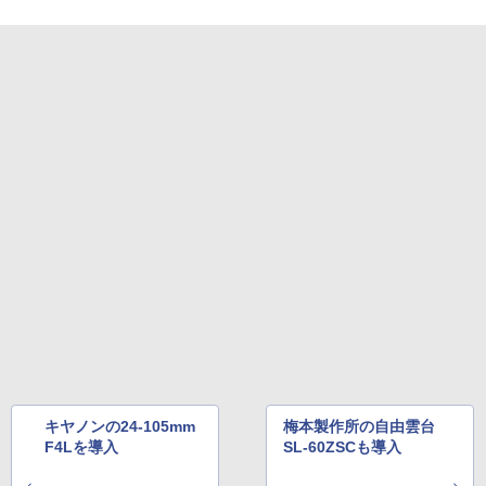
キヤノンの24-105mm
梅本製作所の自由雲台
F4Lを導入
SL-60ZSCも導入