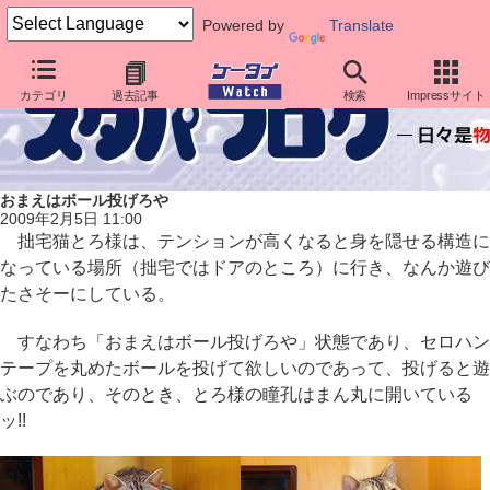
Powered by
Translate
カテゴリ
過去記事
検索
Impressサイト
おまえはボール投げろや
2009年2月5日 11:00
拙宅猫とろ様は、テンションが高くなると身を隠せる構造に
なっている場所（拙宅ではドアのところ）に行き、なんか遊び
たさそーにしている。
すなわち「おまえはボール投げろや」状態であり、セロハン
テープを丸めたボールを投げて欲しいのであって、投げると遊
ぶのであり、そのとき、とろ様の瞳孔はまん丸に開いている
ッ!!