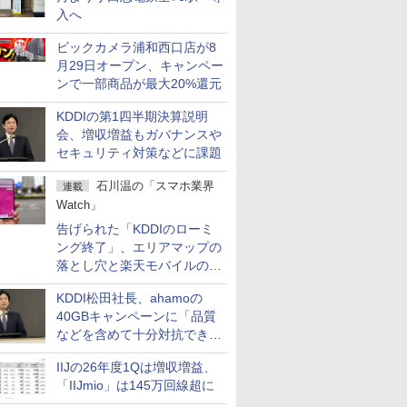
入へ
ビックカメラ浦和西口店が8
月29日オープン、キャンペー
ンで一部商品が最大20%還元
KDDIの第1四半期決算説明
会、増収増益もガバナンスや
セキュリティ対策などに課題
石川温の「スマホ業界
連載
Watch」
告げられた「KDDIのローミ
ング終了」、エリアマップの
落とし穴と楽天モバイルの課
題
KDDI松田社長、ahamoの
40GBキャンペーンに「品質
などを含めて十分対抗でき
る」
IIJの26年度1Qは増収増益、
「IIJmio」は145万回線超に