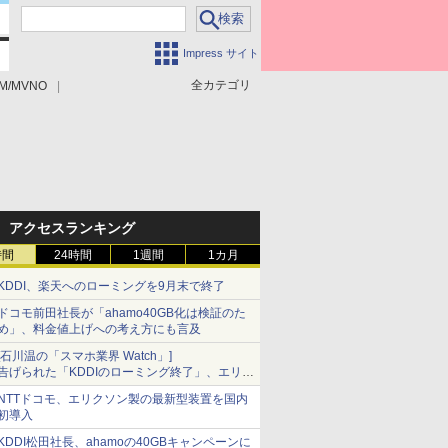
Impress サイト
全カテゴリ
M/MVNO
アクセスランキング
時間
24時間
1週間
1カ月
KDDI、楽天へのローミングを9月末で終了
ドコモ前田社長が「ahamo40GB化は検証のた
め」、料金値上げへの考え方にも言及
[石川温の「スマホ業界 Watch」]
告げられた「KDDIのローミング終了」、エリア
マップの落とし穴と楽天モバイルの課題
NTTドコモ、エリクソン製の最新型装置を国内
初導入
KDDI松田社長、ahamoの40GBキャンペーンに