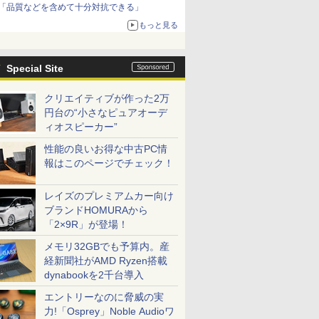
「品質などを含めて十分対抗できる」
もっと見る
Special Site
クリエイティブが作った2万
円台の“小さなピュアオーデ
ィオスピーカー”
性能の良いお得な中古PC情
報はこのページでチェック！
レイズのプレミアムカー向け
ブランドHOMURAから
「2×9R」が登場！
メモリ32GBでも予算内。産
経新聞社がAMD Ryzen搭載
dynabookを2千台導入
エントリーなのに脅威の実
力!「Osprey」Noble Audioワ