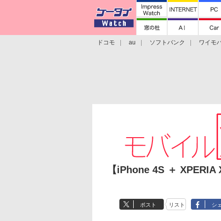
ドコモ
au
ソフトバンク
ワイモ
格安スマホ/SIMフリースマホ
周辺機器/
【iPhone 4S ＋ XPE
ポスト
リスト
シ