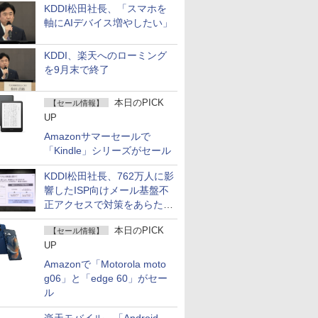
KDDI松田社長、「スマホを
軸にAIデバイス増やしたい」
KDDI、楽天へのローミング
を9月末で終了
本日のPICK
【セール情報】
UP
Amazonサマーセールで
「Kindle」シリーズがセール
KDDI松田社長、762万人に影
響したISP向けメール基盤不
正アクセスで対策をあらため
て説明
本日のPICK
【セール情報】
UP
Amazonで「Motorola moto
g06」と「edge 60」がセー
ル