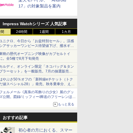
楽天モバイル、「Android
17」の対象製品を案内
Impress Watchシリーズ 人気記事
時間
24時間
1週間
1カ月
ユニクロ、今日から「お盆特別セール」。涼感
シアサッカーワンピース待望値下げ、撥水ギア
ショーツは1990円に
東映の歴代オープニング映像がカプセルトイ
に。全5種で8月下旬発売
カルディ、オンライン限定「ネコバッグ＆タン
ブラーセット」を一般販売。7月の抽選販売の
当選無効分
はやぶさ50％オフの「新幹線eチケット（トク
だ値スペシャル28）」発売。秋冬乗車分、えき
ねっと限定
フェルメール《真珠の耳飾りの少女》展のグッ
ズ公開。図録/ミッフィー/葬送のフリーレンほ
か、注目ブランドコラボが実現
もっと見る
おすすめ記事
初心者の方におくる、スマー