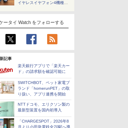
イヤレスイヤフォン4機種を
一気に聴く
ケータイ Watch をフォローする
新記事
楽天銀行アプリで「楽天カー
ド」の請求額を確認可能に
SWITCHBOT、ペット家電ブ
ランド「homerunPET」の取
り扱い、アプリ連携を開始
NTTドコモ、エリクソン製の
最新型装置を国内初導入
「CHARGESPOT」2026年8
月より小田急電鉄全70駅へ導