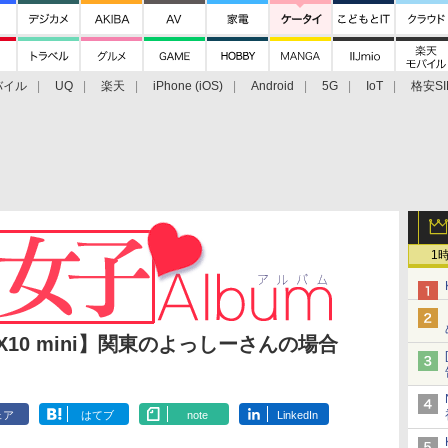
バイル
UQ
楽天
iPhone (iOS)
Android
5G
IoT
格安SI
アクセサリー
業界動向
法人向け
最新技術/その他
1
RIA X10 mini】関東のよっしーさんの場合
ェア
はてブ
note
LinkedIn