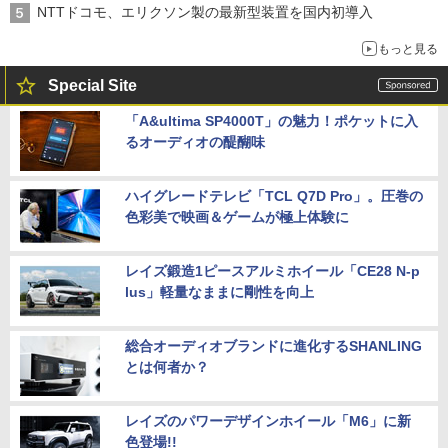
NTTドコモ、エリクソン製の最新型装置を国内初導入
もっと見る
Special Site
「A&ultima SP4000T」の魅力！ポケットに入
るオーディオの醍醐味
ハイグレードテレビ「TCL Q7D Pro」。圧巻の
色彩美で映画＆ゲームが極上体験に
レイズ鍛造1ピースアルミホイール「CE28 N-p
lus」軽量なままに剛性を向上
総合オーディオブランドに進化するSHANLING
とは何者か？
レイズのパワーデザインホイール「M6」に新
色登場!!