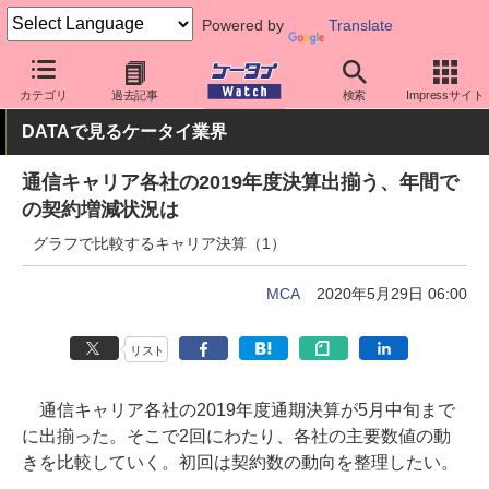
Powered by
Translate
ケータイ Watch
業界動向
調査
カテゴリ
過去記事
検索
Impressサイト
DATAで見るケータイ業界
通信キャリア各社の2019年度決算出揃う、年間で
の契約増減状況は
グラフで比較するキャリア決算（1）
MCA
2020年5月29日 06:00
リスト
通信キャリア各社の2019年度通期決算が5月中旬まで
に出揃った。そこで2回にわたり、各社の主要数値の動
きを比較していく。初回は契約数の動向を整理したい。