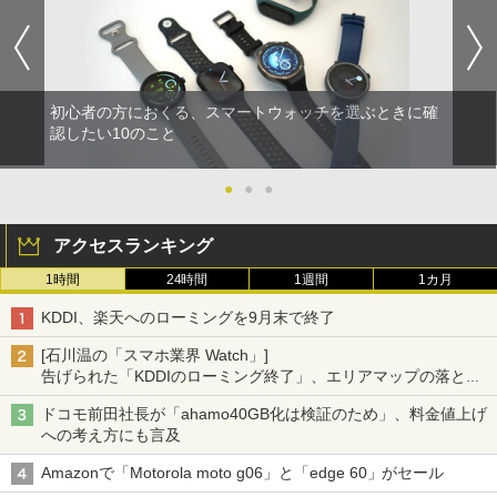
初心者の方におくる、スマートウォッチを選ぶときに確
認したい10のこと
●
●
●
アクセスランキング
1時間
24時間
1週間
1カ月
KDDI、楽天へのローミングを9月末で終了
[石川温の「スマホ業界 Watch」]
告げられた「KDDIのローミング終了」、エリアマップの落とし
穴と楽天モバイルの課題
ドコモ前田社長が「ahamo40GB化は検証のため」、料金値上げ
への考え方にも言及
Amazonで「Motorola moto g06」と「edge 60」がセール