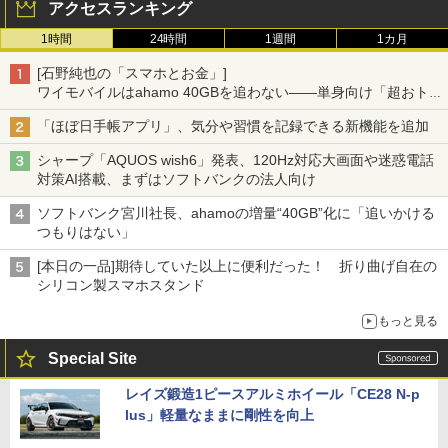
アクセスランキング
1時間
24時間
1週間
1カ月
[石野純也の「スマホとお金」]
ワイモバイルはahamo 40GBを追わない――単身向け「超おトク
割」の安さと1年限定の注意点
「ほぼ日手帳アプリ」、気分や習慣を記録できる新機能を追加
シャープ「AQUOS wish6」発表、120Hz対応大画面や迷惑電話
対策AI搭載、まずはソフトバンクの法人向け
ソフトバンク宮川社長、ahamoの増量“40GB”化に「追いかける
つもりはない」
[本日の一品]期待していた以上に便利だった！ 折り曲げ自在の
シリコン製スマホスタンド
もっと見る
Special Site
レイズ鍛造1ピースアルミホイール「CE28 N-p
lus」軽量なままに剛性を向上