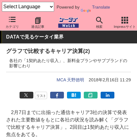
Powered by
Translate
ケータイ Watch
業界動向
調査
カテゴリ
過去記事
検索
Impressサイト
DATAで見るケータイ業界
グラフで比較するキャリア決算(2)
各社の「1契約あたり収入」、新料金プランやサブブランドの
影響じわり
MCA 天野徳明
2018年2月16日 11:29
リスト
2月7日までに出揃った通信キャリア3社の決算で発表
された主要数値をもとに各社の状況を読み解く「グラフ
で比較するキャリア決算」。2回目は1契約あたり収入に
焦点をあてる。