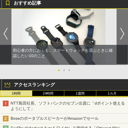
おすすめ記事
初心者の方におくる、スマートウォッチを選ぶときに確
認したい10のこと
●
●
●
アクセスランキング
1時間
24時間
1週間
1カ月
NTT島田社長、ソフトバンクのセブン出資に「dポイント使える
ようにして」
BoseのポータブルスピーカーがAmazonでセール
CarPlayやAndroid Autoをワイヤレス接続する「Ottocast Mini