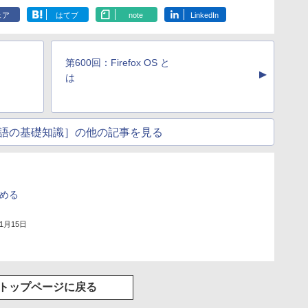
ェア
はてブ
note
LinkedIn
第600回：Firefox OS と
▲
は
語の基礎知識］の他の記事を見る
しめる
年1月15日
トップページに戻る