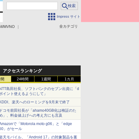
Impress サイト
全カテゴリ
M/MVNO
アクセスランキング
時間
24時間
1週間
1カ月
NTT島田社長、ソフトバンクのセブン出資に「d
ポイント使えるようにして」
KDDI、楽天へのローミングを9月末で終了
ドコモ前田社長が「ahamo40GB化は検証のた
め」、料金値上げへの考え方にも言及
Amazonで「Motorola moto g06」と「edge
60」がセール
楽天モバイル、「Android 17」の対象製品を案