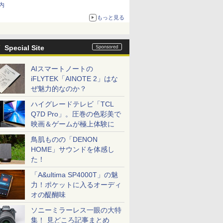
内
もっと見る
Special Site
AIスマートノートの
iFLYTEK「AINOTE 2」はな
ぜ魅力的なのか？
ハイグレードテレビ「TCL
Q7D Pro」。圧巻の色彩美で
映画＆ゲームが極上体験に
鳥肌ものの「DENON
HOME」サウンドを体感し
た！
「A&ultima SP4000T」の魅
力！ポケットに入るオーディ
オの醍醐味
ソニーミラーレス一眼の大特
集！ 見どころ記事まとめ