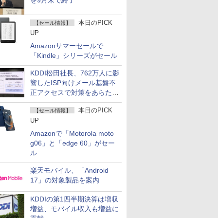
を9月末で終了
本日のPICK
【セール情報】
UP
Amazonサマーセールで
「Kindle」シリーズがセール
KDDI松田社長、762万人に影
響したISP向けメール基盤不
正アクセスで対策をあらため
て説明
本日のPICK
【セール情報】
UP
Amazonで「Motorola moto
g06」と「edge 60」がセー
ル
楽天モバイル、「Android
17」の対象製品を案内
KDDIの第1四半期決算は増収
増益、モバイル収入も増益に