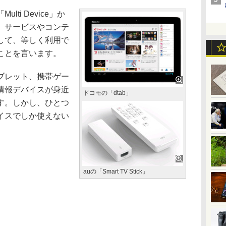
ti Device」か
、サービスやコンテ
して、等しく利用で
ことを言います。
ブレット、携帯ゲー
情報デバイスが身近
ドコモの「dtab」
す。しかし、ひとつ
イスでしか使えない
auの「Smart TV Stick」