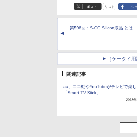
ポスト
リスト
シ
第598回：S-CG Silicon液晶 とは
▲
［ケータイ用
関連記事
au、ニコ動やYouTubeがテレビで楽
「Smart TV Stick」
2013