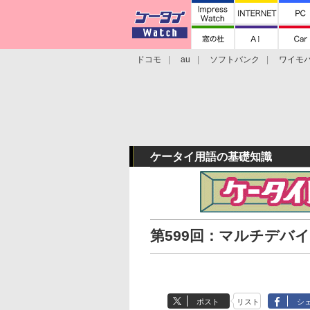
ドコモ
au
ソフトバンク
ワイモ
格安スマホ/SIMフリースマホ
周辺機器/
ケータイ用語の基礎知識
第599回：マルチデバ
ポスト
リスト
シ