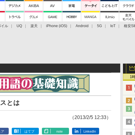
バイル
UQ
楽天
iPhone (iOS)
Android
5G
IoT
格安SI
アクセサリー
業界動向
法人向け
最新技術/その他
1
イスとは
（2013/2/5 12:33）
ェア
はてブ
note
LinkedIn