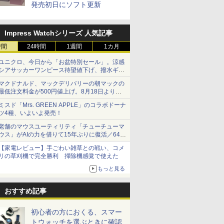
発売初日にソフト更新
Impress Watchシリーズ 人気記事
時間
24時間
1週間
1カ月
ユニクロ、今日から「お盆特別セール」。涼感
シアサッカーワンピース待望値下げ、撥水ギア
ショーツは1990円に
マクドナルド、マックデリバリーの朝マックの
最低注文料金が500円値上げ。8月18日より
1,500円から受付
ミスド「Mrs. GREEN APPLE」のコラボドーナ
ツ4種、いよいよ発売！
老舗のマウスユーティリティ「チューチューマ
ウス」がAIの力を借りて15年ぶりに復活／64bit
化、Windows 10/11、「Chrome」も走り回
【家電レビュー】手ごわい雑草との戦い、コメ
る。復活記念で2026年末まで500円
リの草刈機で完全勝利 掃除機感覚で使えた
もっと見る
おすすめ記事
初心者の方におくる、スマー
トウォッチを選ぶときに確認