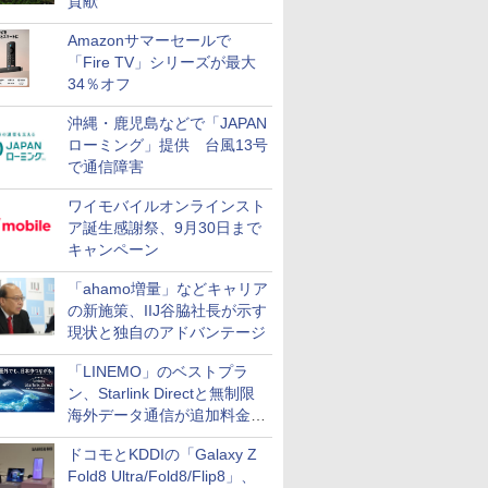
貢献
Amazonサマーセールで
「Fire TV」シリーズが最大
34％オフ
沖縄・鹿児島などで「JAPAN
ローミング」提供 台風13号
で通信障害
ワイモバイルオンラインスト
ア誕生感謝祭、9月30日まで
キャンペーン
「ahamo増量」などキャリア
の新施策、IIJ谷脇社長が示す
現状と独自のアドバンテージ
「LINEMO」のベストプラ
ン、Starlink Directと無制限
海外データ通信が追加料金な
しに
ドコモとKDDIの「Galaxy Z
Fold8 Ultra/Fold8/Flip8」、