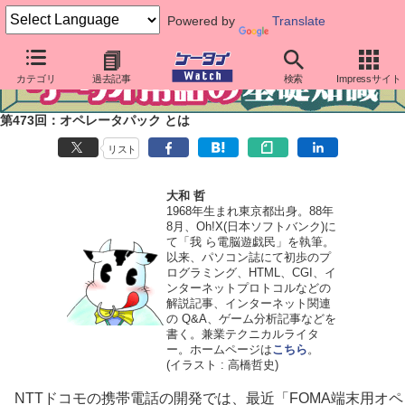
Powered by
Translate
カテゴリ
過去記事
検索
Impressサイト
第473回：オペレータパック とは
リスト
大和 哲
1968年生まれ東京都出身。88年
8月、Oh!X(日本ソフトバンク)に
て「我 ら電脳遊戯民」を執筆。
以来、パソコン誌にて初歩のプ
ログラミング、HTML、CGI、イ
ンターネットプロトコルなどの
解説記事、インターネット関連
の Q&A、ゲーム分析記事などを
書く。兼業テクニカルライタ
ー。ホームページは
こちら
。
(イラスト : 高橋哲史)
NTTドコモの携帯電話の開発では、最近「FOMA端末用オペ