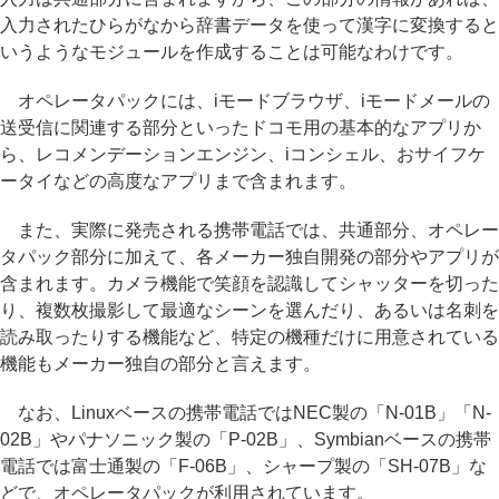
入力されたひらがなから辞書データを使って漢字に変換すると
いうようなモジュールを作成することは可能なわけです。
オペレータパックには、iモードブラウザ、iモードメールの
送受信に関連する部分といったドコモ用の基本的なアプリか
ら、レコメンデーションエンジン、iコンシェル、おサイフケ
ータイなどの高度なアプリまで含まれます。
また、実際に発売される携帯電話では、共通部分、オペレー
タパック部分に加えて、各メーカー独自開発の部分やアプリが
含まれます。カメラ機能で笑顔を認識してシャッターを切った
り、複数枚撮影して最適なシーンを選んだり、あるいは名刺を
読み取ったりする機能など、特定の機種だけに用意されている
機能もメーカー独自の部分と言えます。
なお、Linuxベースの携帯電話ではNEC製の「N-01B」「N-
02B」やパナソニック製の「P-02B」、Symbianベースの携帯
電話では富士通製の「F-06B」、シャープ製の「SH-07B」な
どで、オペレータパックが利用されています。