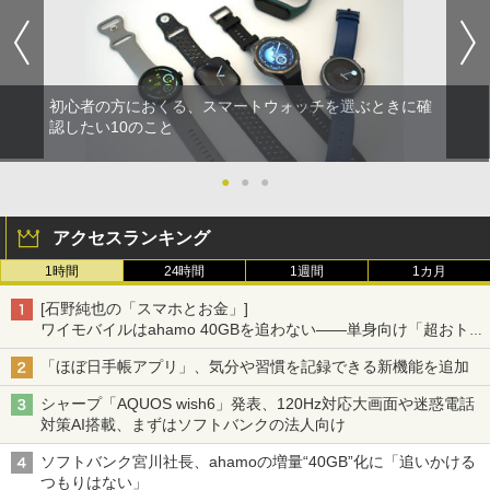
初心者の方におくる、スマートウォッチを選ぶときに確
認したい10のこと
●
●
●
アクセスランキング
1時間
24時間
1週間
1カ月
[石野純也の「スマホとお金」]
ワイモバイルはahamo 40GBを追わない――単身向け「超おトク
割」の安さと1年限定の注意点
「ほぼ日手帳アプリ」、気分や習慣を記録できる新機能を追加
シャープ「AQUOS wish6」発表、120Hz対応大画面や迷惑電話
対策AI搭載、まずはソフトバンクの法人向け
ソフトバンク宮川社長、ahamoの増量“40GB”化に「追いかける
つもりはない」