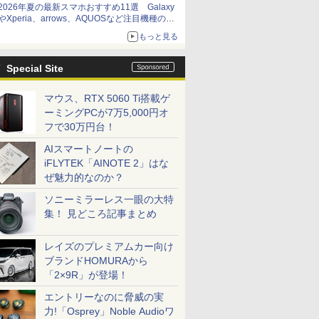
2026年夏の最新スマホおすすめ11選 Galaxy
やXperia、arrows、AQUOSなど注目機種の特
徴は
もっと見る
Special Site
マウス、RTX 5060 Ti搭載ゲ
ーミングPCが7万5,000円オ
フで30万円台！
AIスマートノートの
iFLYTEK「AINOTE 2」はな
ぜ魅力的なのか？
ソニーミラーレス一眼の大特
集！ 見どころ記事まとめ
レイズのプレミアムカー向け
ブランドHOMURAから
「2×9R」が登場！
エントリーなのに脅威の実
力!「Osprey」Noble Audioワ