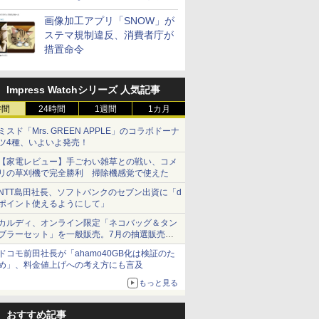
画像加工アプリ「SNOW」が
ステマ規制違反、消費者庁が
措置命令
Impress Watchシリーズ 人気記事
時間
24時間
1週間
1カ月
ミスド「Mrs. GREEN APPLE」のコラボドーナ
ツ4種、いよいよ発売！
【家電レビュー】手ごわい雑草との戦い、コメ
リの草刈機で完全勝利 掃除機感覚で使えた
NTT島田社長、ソフトバンクのセブン出資に「d
ポイント使えるようにして」
カルディ、オンライン限定「ネコバッグ＆タン
ブラーセット」を一般販売。7月の抽選販売の
当選無効分
ドコモ前田社長が「ahamo40GB化は検証のた
め」、料金値上げへの考え方にも言及
もっと見る
おすすめ記事