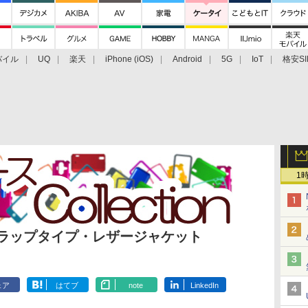
バイル
UQ
楽天
iPhone (iOS)
Android
5G
IoT
格安SI
アクセサリー
業界動向
法人向け
最新技術/その他
1
ro用フラップタイプ・レザージャケット
ェア
はてブ
note
LinkedIn