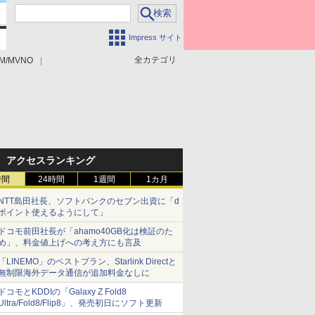
Impress サイト
全カテゴリ
M/MVNO
アクセスランキング
時間
24時間
1週間
1カ月
NTT島田社長、ソフトバンクのセブン出資に「d
ポイント使えるようにして」
ドコモ前田社長が「ahamo40GB化は検証のた
め」、料金値上げへの考え方にも言及
「LINEMO」のベストプラン、Starlink Directと
無制限海外データ通信が追加料金なしに
ドコモとKDDIの「Galaxy Z Fold8
Ultra/Fold8/Flip8」、発売初日にソフト更新