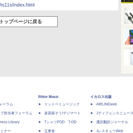
/is11s/index.html
トップページに戻る
Rittor Music
イカロス出版
dフォーラム
リットーミュージック
AIRLINEweb
ップ担当者フォーラム
楽器探そう!デジマート
Jディフェンスニュー
ness Library
TシャツPOD T-OD
通訳翻訳ジャーナル
セミナー
立東舎
JレスキューWeb