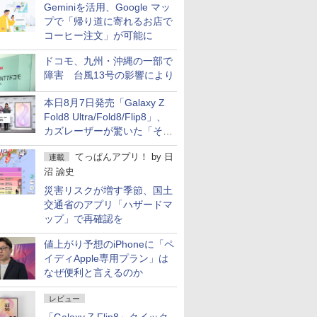
Geminiを活用、Google マッ
プで「帰り道に寄れるお店で
コーヒー注文」が可能に
ドコモ、九州・沖縄の一部で
障害 台風13号の影響により
本日8月7日発売「Galaxy Z
Fold8 Ultra/Fold8/Flip8」、
カズレーザーが驚いた「そば
屋のメニュー並みの薄さ」
てっぱんアプリ！
by
日
連載
沼 諭史
災害リスクが増す季節、国土
交通省のアプリ「ハザードマ
ップ」で再確認を
値上がり予想のiPhoneに「ペ
イディApple専用プラン」は
なぜ便利と言えるのか
レビュー