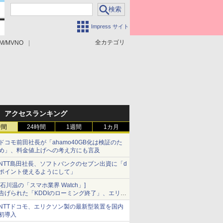
Impress サイト
全カテゴリ
M/MVNO
アクセスランキング
時間
24時間
1週間
1カ月
ドコモ前田社長が「ahamo40GB化は検証のた
め」、料金値上げへの考え方にも言及
NTT島田社長、ソフトバンクのセブン出資に「d
ポイント使えるようにして」
[石川温の「スマホ業界 Watch」]
告げられた「KDDIのローミング終了」、エリア
マップの落とし穴と楽天モバイルの課題
NTTドコモ、エリクソン製の最新型装置を国内
初導入