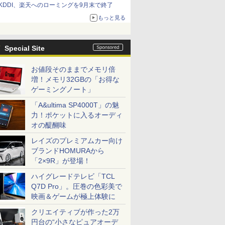
KDDI、楽天へのローミングを9月末で終了
もっと見る
Special Site
お値段そのままでメモリ倍
増！メモリ32GBの「お得な
ゲーミングノート」
「A&ultima SP4000T」の魅
力！ポケットに入るオーディ
オの醍醐味
レイズのプレミアムカー向け
ブランドHOMURAから
「2×9R」が登場！
ハイグレードテレビ「TCL
Q7D Pro」。圧巻の色彩美で
映画＆ゲームが極上体験に
クリエイティブが作った2万
円台の“小さなピュアオーデ