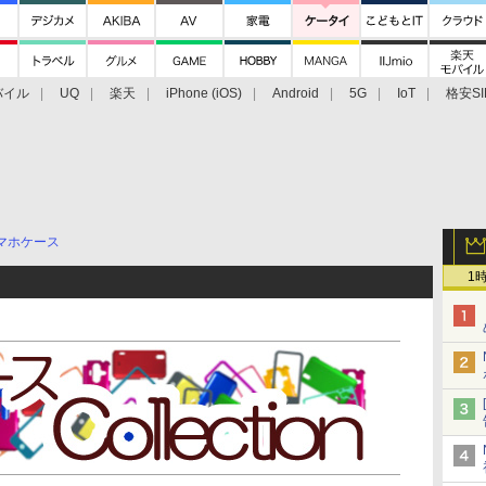
バイル
UQ
楽天
iPhone (iOS)
Android
5G
IoT
格安SI
アクセサリー
業界動向
法人向け
最新技術/その他
マホケース
1