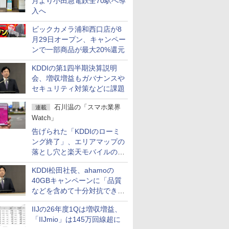
月より小田急電鉄全70駅へ導
入へ
ビックカメラ浦和西口店が8
月29日オープン、キャンペー
ンで一部商品が最大20%還元
KDDIの第1四半期決算説明
会、増収増益もガバナンスや
セキュリティ対策などに課題
石川温の「スマホ業界
連載
Watch」
告げられた「KDDIのローミ
ング終了」、エリアマップの
落とし穴と楽天モバイルの課
題
KDDI松田社長、ahamoの
40GBキャンペーンに「品質
などを含めて十分対抗でき
る」
IIJの26年度1Qは増収増益、
「IIJmio」は145万回線超に