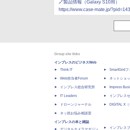
🔗製品情報（Galaxy S10用）
https://www.case-mate.jp/?pid=1
Group site links
インプレスのビジネスWeb
Think IT
SmartGri
Web担当者Forum
ネットショ
インプレス総合研究所
Impress Busi
IT Leaders
インプレス
ドローンジャーナル
DIGITAL
ネッ担お悩み相談室
インプレスの本と雑誌
インプレス
デジタルカメラマガジン