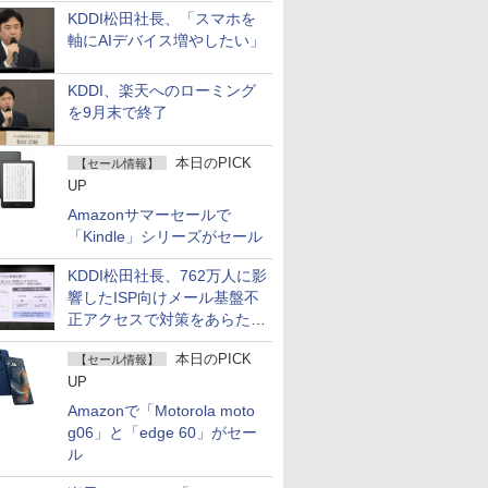
KDDI松田社長、「スマホを
軸にAIデバイス増やしたい」
KDDI、楽天へのローミング
を9月末で終了
本日のPICK
【セール情報】
UP
Amazonサマーセールで
「Kindle」シリーズがセール
KDDI松田社長、762万人に影
響したISP向けメール基盤不
正アクセスで対策をあらため
て説明
本日のPICK
【セール情報】
UP
Amazonで「Motorola moto
g06」と「edge 60」がセー
ル