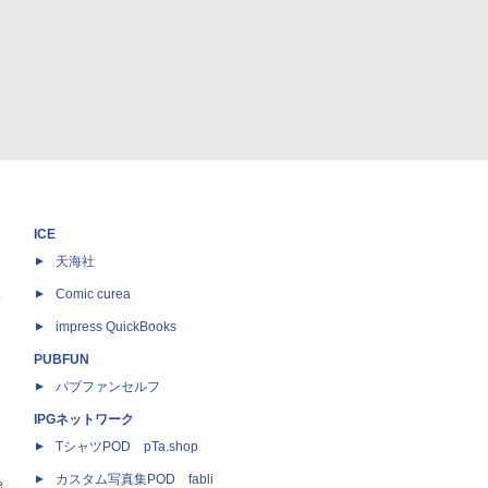
ICE
天海社
ス
Comic curea
impress QuickBooks
PUBFUN
パブファンセルフ
IPGネットワーク
TシャツPOD pTa.shop
カスタム写真集POD fabli
e