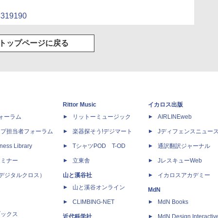
43319190
トップページに戻る
Rittor Music
イカロス出版
dフォーラム
リットーミュージック
AIRLINEweb
ップ担当者フォーラム
楽器探そう!デジマート
Jディフェンスニュー
ness Library
TシャツPOD T-OD
通訳翻訳ジャーナル
セミナー
立東舎
JレスキューWeb
 X（デジタルクロス）
山と溪谷社
イカロスアカデミー
山と溪谷オンライン
MdN
CLIMBING-NET
MdN Books
ブックス
近代科学社
MdN Design Interactiv