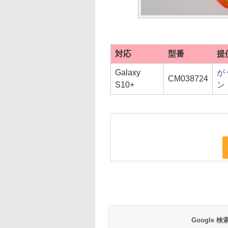
対応
型番
提
Galaxy
が
CM038724
S10+
ン
Google