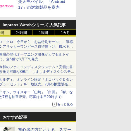
楽天モバイル、「Android
17」の対象製品を案内
Impress Watchシリーズ 人気記事
時間
24時間
1週間
1カ月
ユニクロ、今日から「お盆特別セール」。涼感
シアサッカーワンピース待望値下げ、撥水ギア
ショーツは1990円に
東映の歴代オープニング映像がカプセルトイ
に。全5種で8月下旬発売
令和のファミコンディスクシステム？安価に書
き換え可能なGB用「しましまディスクシステ
ム」
カルディ、オンライン限定「ネコバッグ＆タン
ブラーセット」を一般販売。7月の抽選販売の
当選無効分
イオン、ウイスキー「山崎」「白州」「響」な
ど7種を抽選販売。応募は本日20時まで
もっと見る
おすすめ記事
初心者の方におくる、スマー