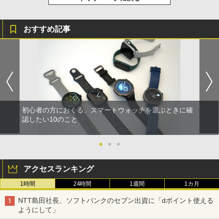
おすすめ記事
初心者の方におくる、スマートウォッチを選ぶときに確
認したい10のこと
●
●
●
アクセスランキング
1時間
24時間
1週間
1カ月
NTT島田社長、ソフトバンクのセブン出資に「dポイント使える
ようにして」