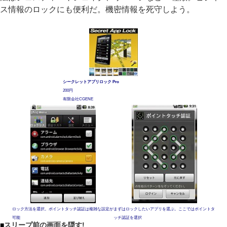
ス情報のロックにも便利だ。機密情報を死守しよう。
シークレットアプリロック Pro
200円
有限会社CGENE
ロック方法を選択。ポイントタッチ認証は複雑な設定が
まずはロックしたいアプリを選ぶ。ここではポイントタ
可能
ッチ認証を選択
■
スリープ前の画面を隠す!