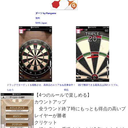
ダーツ by Hangame
無料
NHN Japan
ドラッグでターゲットを移動させ、高得点のエリアをね
見事命中！ 1投で獲得できる最高点は20のトリプル、
らおう
60点
【4つのルールで楽しめる】
カウントアップ
全ラウンド終了時にもっとも得点の高いプ
レイヤーが勝者
クリケット