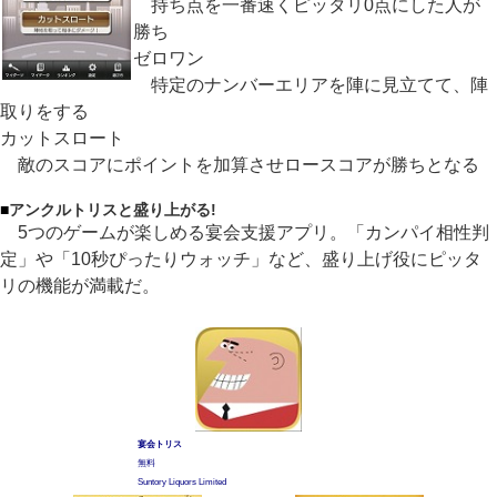
持ち点を一番速くピッタリ0点にした人が
勝ち
ゼロワン
特定のナンバーエリアを陣に見立てて、陣
取りをする
カットスロート
敵のスコアにポイントを加算させロースコアが勝ちとなる
■
アンクルトリスと盛り上がる!
5つのゲームが楽しめる宴会支援アプリ。「カンパイ相性判
定」や「10秒ぴったりウォッチ」など、盛り上げ役にピッタ
リの機能が満載だ。
宴会トリス
無料
Suntory Liquors Limited