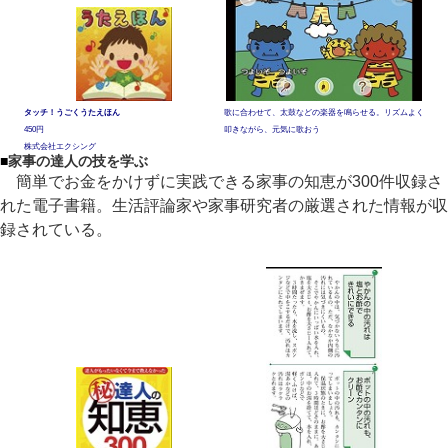
タッチ！うごくうたえほん
歌に合わせて、太鼓などの楽器を鳴らせる。リズムよく
450円
叩きながら、元気に歌おう
株式会社エクシング
■
家事の達人の技を学ぶ
簡単でお金をかけずに実践できる家事の知恵が300件収録さ
れた電子書籍。生活評論家や家事研究者の厳選された情報が収
録されている。