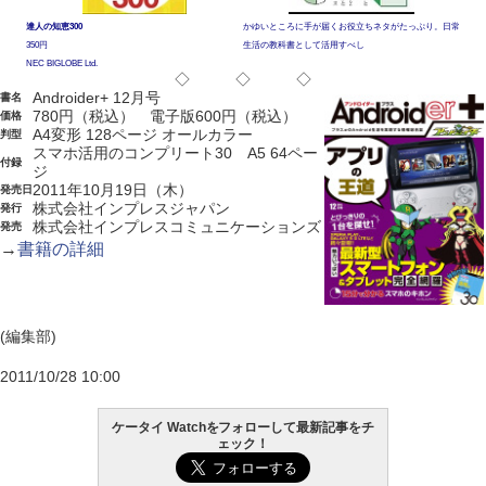
達人の知恵300
かゆいところに手が届くお役立ちネタがたっぷり。日常
350円
生活の教科書として活用すべし
NEC BIGLOBE Ltd.
◇ ◇ ◇
Androider+ 12月号
書名
780円（税込） 電子版600円（税込）
価格
A4変形 128ページ オールカラー
判型
スマホ活用のコンプリート30 A5 64ペー
付録
ジ
2011年10月19日（木）
発売日
株式会社インプレスジャパン
発行
株式会社インプレスコミュニケーションズ
発売
→
書籍の詳細
(編集部)
2011/10/28 10:00
ケータイ Watchをフォローして最新記事をチ
ェック！