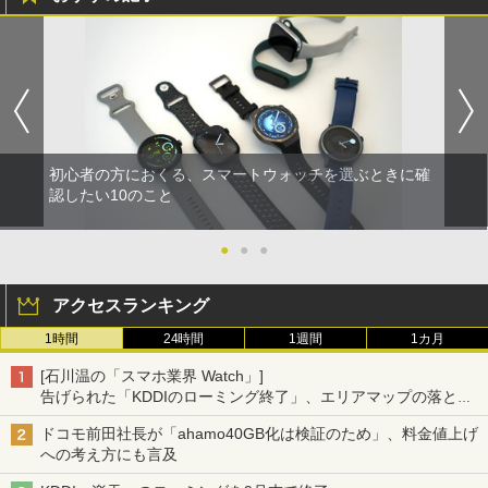
初心者の方におくる、スマートウォッチを選ぶときに確
認したい10のこと
●
●
●
アクセスランキング
1時間
24時間
1週間
1カ月
[石川温の「スマホ業界 Watch」]
告げられた「KDDIのローミング終了」、エリアマップの落とし
穴と楽天モバイルの課題
ドコモ前田社長が「ahamo40GB化は検証のため」、料金値上げ
への考え方にも言及