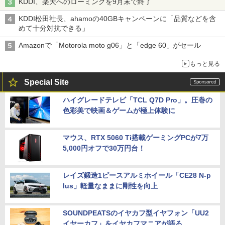
KDDI、楽天へのローミングを9月末で終了
KDDI松田社長、ahamoの40GBキャンペーンに「品質などを含
めて十分対抗できる」
Amazonで「Motorola moto g06」と「edge 60」がセール
もっと見る
Special Site
ハイグレードテレビ「TCL Q7D Pro」。圧巻の
色彩美で映画＆ゲームが極上体験に
マウス、RTX 5060 Ti搭載ゲーミングPCが7万
5,000円オフで30万円台！
レイズ鍛造1ピースアルミホイール「CE28 N-p
lus」軽量なままに剛性を向上
SOUNDPEATSのイヤカフ型イヤフォン「UU2
イヤーカフ」をイヤカフマニアが語る