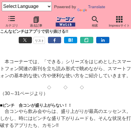
Powered by
Translate
≪新刊立ち読み≫スマートフォンのはじめかた
カテゴリ
過去記事
検索
Impressサイト
「Androider+」12月号
こんなピンチはアプリで切り抜ける!!
リスト
本コーナーでは、「できる」シリーズをはじめとしたスマー
トフォン関連の新刊を立ち読み形式で眺めながら、スマートフ
ォンの基本的な使い方や便利な使い方をご紹介していきます。
◇ ◇ ◇
（30～31ページより）
■
ピンチ 合コンが盛り上がらない！！
合コンやら飲み会やらは、盛り上がりが最高のエッセンス。
しかし、時にはピンチな盛り下がりムードも。そんな状況を打
破するアプリたち、カモン!!