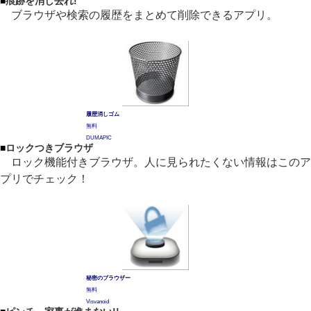
■
痕跡を消し去れ!
ブラウザや検索の履歴をまとめて削除できるアプリ。
履歴消しゴム
無料
DUMAPIC
■
ロックつきブラウザ
ロック機能付きブラウザ。人に見られたくない情報はこのア
プリでチェック！
秘密のブラウザー
無料
Visvanoid