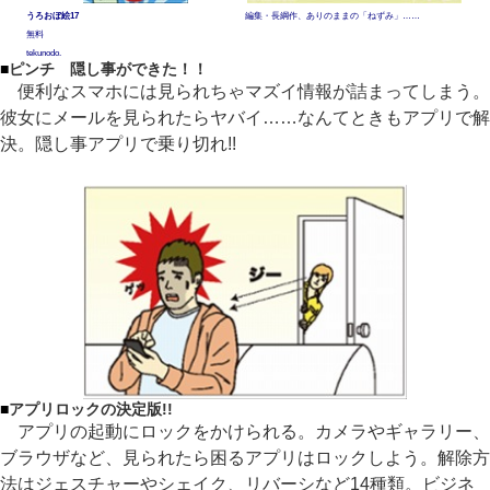
うろおぼ絵17
編集・長綱作、ありのままの「ねずみ」……
無料
tekunodo.
■
ピンチ 隠し事ができた！！
便利なスマホには見られちゃマズイ情報が詰まってしまう。
彼女にメールを見られたらヤバイ……なんてときもアプリで解
決。隠し事アプリで乗り切れ!!
■
アプリロックの決定版!!
アプリの起動にロックをかけられる。カメラやギャラリー、
ブラウザなど、見られたら困るアプリはロックしよう。解除方
法はジェスチャーやシェイク、リバーシなど14種類。ビジネ