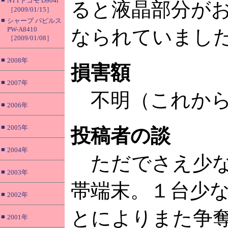
NTTドコモ D904i
ると液晶部分が
［2009/01/15］
■
シャープ パピルス
PW-A8410
なられていまし
［2009/01/08］
■
2008年
損害額
■
2007年
不明（これから
■
2006年
■
2005年
投稿者の談
■
2004年
ただでさえ少な
■
2003年
帯端末。１台少
■
2002年
とによりまた争
■
2001年