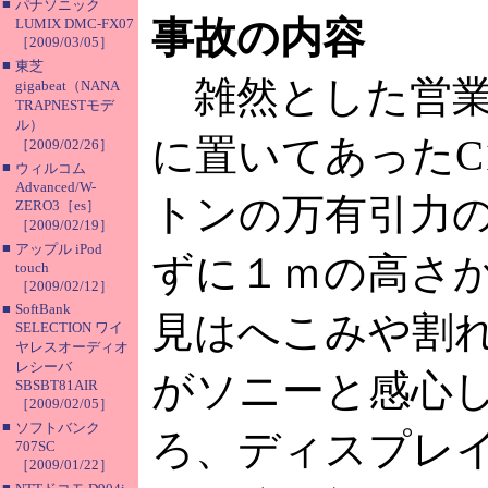
■
パナソニック
事故の内容
LUMIX DMC-FX07
［2009/03/05］
■
東芝
雑然とした営業
gigabeat（NANA
TRAPNESTモデ
ル）
に置いてあったC
［2009/02/26］
■
ウィルコム
Advanced/W-
トンの万有引力
ZERO3［es］
［2009/02/19］
■
アップル iPod
ずに１ｍの高さ
touch
［2009/02/12］
■
SoftBank
見はへこみや割
SELECTION ワイ
ヤレスオーディオ
レシーバ
がソニーと感心
SBSBT81AIR
［2009/02/05］
■
ソフトバンク
ろ、ディスプレ
707SC
［2009/01/22］
■