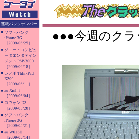
連載バックナンバー
●●●今週のクラ
■
ソフトバンク
iPhone 3G
［2009/06/25］
■
ソニー・コンピュ
ータエンタテイン
メント PSP-3000
［2009/06/18］
■
レノボ ThinkPad
X200
［2009/06/11］
■
au Xmini
［2009/06/04］
■
コウォン D2
［2009/05/28］
■
ソフトバンク
iPhone 3G
［2009/05/21］
■
au W61SH
［2009/05/14］