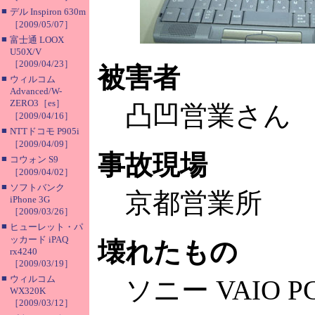
■
デル Inspiron 630m
［2009/05/07］
■
富士通 LOOX
U50X/V
［2009/04/23］
被害者
■
ウィルコム
Advanced/W-
ZERO3［es］
凸凹営業さん
［2009/04/16］
■
NTTドコモ P905i
［2009/04/09］
事故現場
■
コウォン S9
［2009/04/02］
■
ソフトバンク
京都営業所
iPhone 3G
［2009/03/26］
■
ヒューレット・パ
ッカード iPAQ
壊れたもの
rx4240
［2009/03/19］
■
ウィルコム
ソニー VAIO PC
WX320K
［2009/03/12］