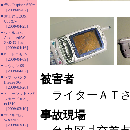
■
デル Inspiron 630m
［2009/05/07］
■
富士通 LOOX
U50X/V
［2009/04/23］
■
ウィルコム
Advanced/W-
ZERO3［es］
［2009/04/16］
■
NTTドコモ P905i
［2009/04/09］
■
コウォン S9
［2009/04/02］
被害者
■
ソフトバンク
iPhone 3G
［2009/03/26］
ライターＡＴ
■
ヒューレット・パ
ッカード iPAQ
rx4240
［2009/03/19］
事故現場
■
ウィルコム
WX320K
［2009/03/12］