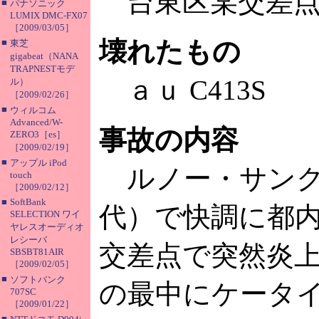
台東区某交差
■
パナソニック
LUMIX DMC-FX07
［2009/03/05］
壊れたもの
■
東芝
gigabeat（NANA
TRAPNESTモデ
ａｕ C413S
ル）
［2009/02/26］
■
ウィルコム
Advanced/W-
事故の内容
ZERO3［es］
［2009/02/19］
■
アップル iPod
ルノー・サンク
touch
［2009/02/12］
■
SoftBank
代）で快調に都
SELECTION ワイ
ヤレスオーディオ
レシーバ
交差点で突然炎
SBSBT81AIR
［2009/02/05］
■
ソフトバンク
の最中にケータ
707SC
［2009/01/22］
■