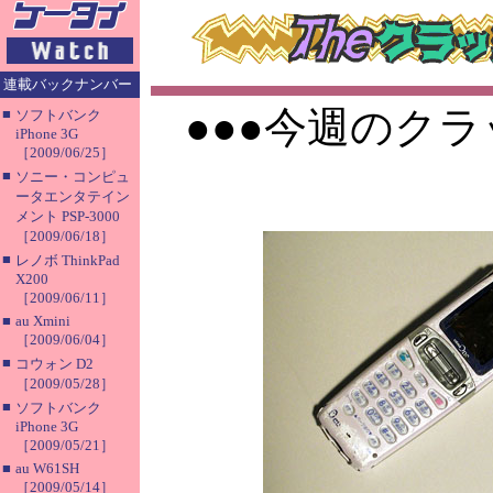
連載バックナンバー
●●●今週のクラ
■
ソフトバンク
iPhone 3G
［2009/06/25］
■
ソニー・コンピュ
ータエンタテイン
メント PSP-3000
［2009/06/18］
■
レノボ ThinkPad
X200
［2009/06/11］
■
au Xmini
［2009/06/04］
■
コウォン D2
［2009/05/28］
■
ソフトバンク
iPhone 3G
［2009/05/21］
■
au W61SH
［2009/05/14］