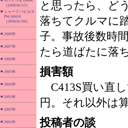
NTTドコモ D904i
と思ったら、ど
［2009/01/15］
■
シャープ パピルス
PW-A8410
落ちてクルマに
［2009/01/08］
子。事故後数時
■
2008年
■
2007年
たら道ばたに落
■
2006年
損害額
■
2005年
C413S買い直し
■
2004年
■
2003年
円。それ以外は
■
2002年
投稿者の談
■
2001年