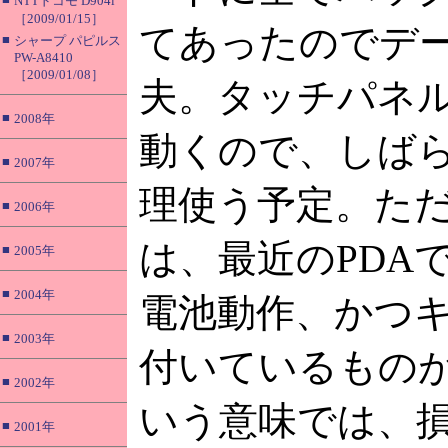
NTTドコモ D904i
［2009/01/15］
てあったのでデ
■
シャープ パピルス
PW-A8410
［2009/01/08］
夫。タッチパネ
■
2008年
動くので、しば
■
2007年
理使う予定。た
■
2006年
は、最近のPDA
■
2005年
■
2004年
電池動作、かつ
■
2003年
付いているもの
■
2002年
いう意味では、
■
2001年