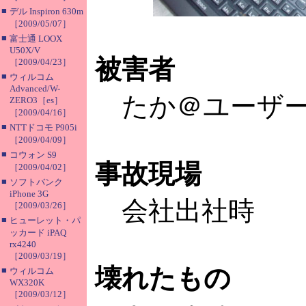
■
デル Inspiron 630m
［2009/05/07］
■
富士通 LOOX
U50X/V
被害者
［2009/04/23］
■
ウィルコム
Advanced/W-
たか＠ユーザー
ZERO3［es］
［2009/04/16］
■
NTTドコモ P905i
［2009/04/09］
■
コウォン S9
事故現場
［2009/04/02］
■
ソフトバンク
iPhone 3G
会社出社時
［2009/03/26］
■
ヒューレット・パ
ッカード iPAQ
rx4240
［2009/03/19］
壊れたもの
■
ウィルコム
WX320K
［2009/03/12］