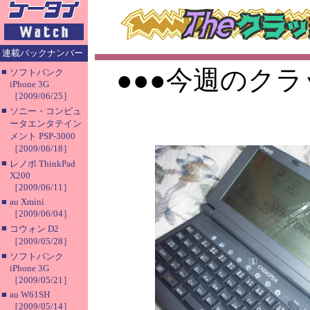
連載バックナンバー
●●●今週のクラ
■
ソフトバンク
iPhone 3G
［2009/06/25］
■
ソニー・コンピュ
ータエンタテイン
メント PSP-3000
［2009/06/18］
■
レノボ ThinkPad
X200
［2009/06/11］
■
au Xmini
［2009/06/04］
■
コウォン D2
［2009/05/28］
■
ソフトバンク
iPhone 3G
［2009/05/21］
■
au W61SH
［2009/05/14］