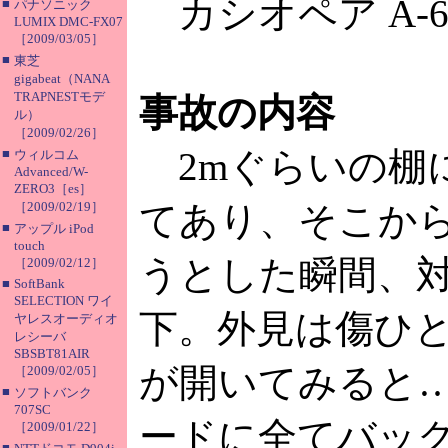
カシオペア A-6
■
パナソニック
LUMIX DMC-FX07
［2009/03/05］
■
東芝
gigabeat（NANA
TRAPNESTモデ
事故の内容
ル）
［2009/02/26］
2mぐらいの棚
■
ウィルコム
Advanced/W-
ZERO3［es］
［2009/02/19］
てあり、そこか
■
アップル iPod
touch
うとした瞬間、
［2009/02/12］
■
SoftBank
SELECTION ワイ
下。外見は傷ひ
ヤレスオーディオ
レシーバ
SBSBT81AIR
が開いてみると…
［2009/02/05］
■
ソフトバンク
707SC
ードに全てバッ
［2009/01/22］
■